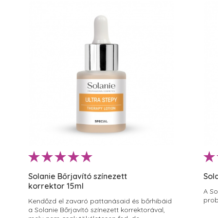
Solanie Bőrjavító színezett
Sol
korrektor 15ml
A So
prob
Kendőzd el zavaró pattanásaid és bőrhibáid
a Solanie Bőrjavító színezett korrektorával,