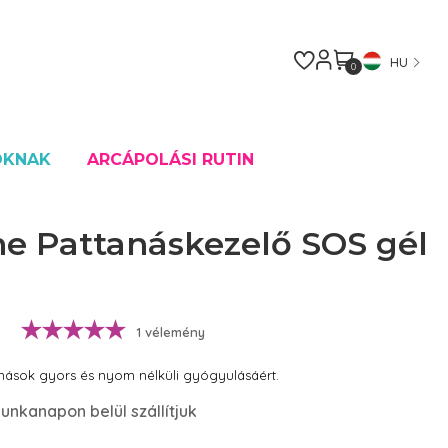
HU
0
OKNAK
ARCÁPOLÁSI RUTIN
ne Pattanáskezelő SOS gél
1 vélemény
anások gyors és nyom nélküli gyógyulásáért.
unkanapon belül szállítjuk