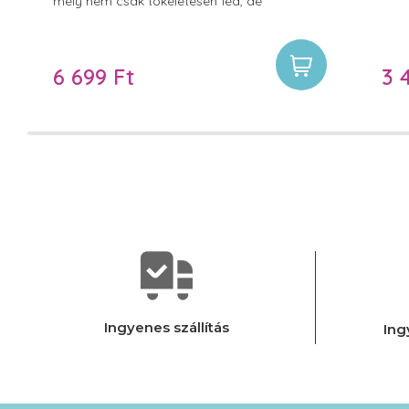
mely nem csak tökéletesen fed, de
antibakteriális összetevőivel a problémák
gyökerére is hat.
6 699 Ft
3 
Ingyenes szállítás
Ing