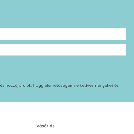
 és hozzájárulok, hogy elérhetőségeimre kedvezményeket és
Vásárlás