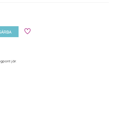
SÁRBA
gpont jár.