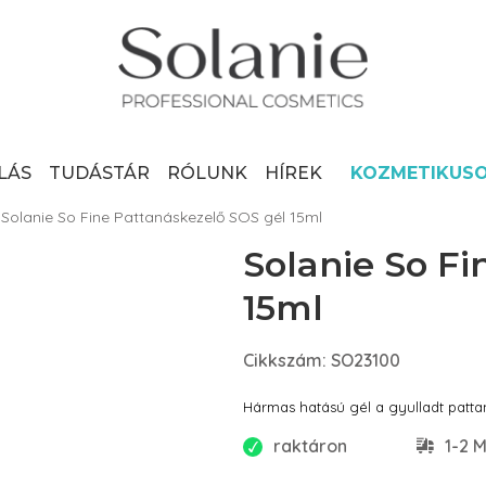
LÁS
TUDÁSTÁR
RÓLUNK
HÍREK
KOZMETIKUS
Solanie So Fine Pattanáskezelő SOS gél 15ml
Solanie So Fi
15ml
Cikkszám: SO23100
Hármas hatású gél a gyulladt patt
raktáron
1-2 M