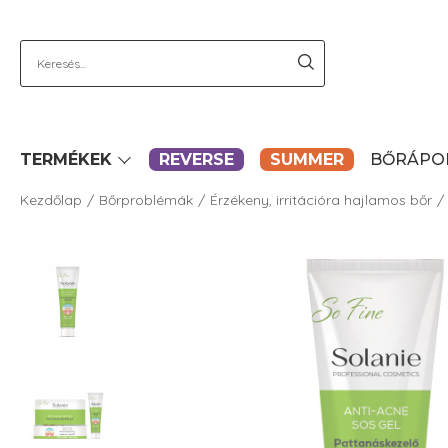
TERMÉKEK
REVERSE
SUMMER
BŐRÁPO
Kezdőlap
Bőrproblémák
Érzékeny, irritációra hajlamos bőr