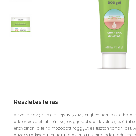
Részletes leírás
A szalicilsav (BHA) és tejsav (AHA) enyhén hámlasztó hatásár
a felesleges elhalt hámsejtek gyorsabban leválnak, ezáltal s
eltávolítani a felhalmozódott faggyút és tisztán tartani azt. 
búzacsíra-kivonat nyugtatja az irritált, kipirosodott bőrt és