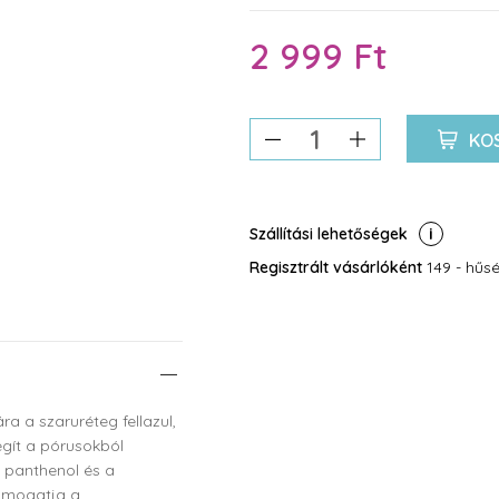
2 999 Ft
KO
Szállítási lehetőségek
Regisztrált vásárlóként
149 - hűsé
a a szaruréteg fellazul,
egít a pórusokból
A panthenol és a
 támogatja a