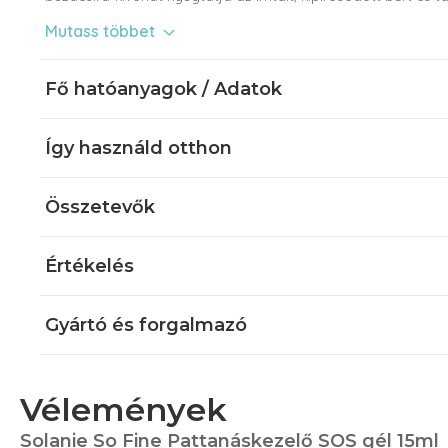
sejtmegújulási folyamatokat.
Mutass többet
Miért válaszd az Pattanáskezelő SOS gélt?
Fő hatóanyagok / Adatok
Eltávolítja az elhalt szarusejteket a bőr felszínéről
Antibakteriális összetevőjével gátolja az akne kialakulásá
működését
Így használd otthon
Faggyútermelést szabályozó összetevőket tartalmaz
Mérsékli a bőrfelszíni gyulladásos folyamatokat
Látványos nyugtató hatást biztosít
Összetevők
Értékelés
Gyártó és forgalmazó
Vélemények
Solanie So Fine Pattanáskezelő SOS gél 15ml