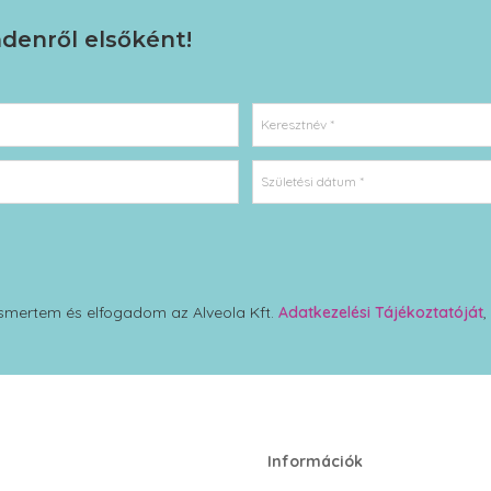
ndenről elsőként!
Keresztnév *
Születési dátum *
smertem és elfogadom az Alveola Kft.
Adatkezelési Tájékoztatóját
,
Információk