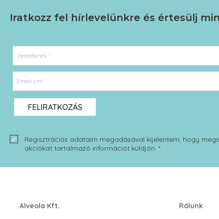
Iratkozz fel hírlevelünkre
és értesülj mi
Vezetéknév *
Email cím *
FELIRATKOZÁS
Regisztrációs adataim megadásával kijelentem, hogy megi
akciókat tartalmazó információt küldjön. *
Alveola Kft.
Rólunk