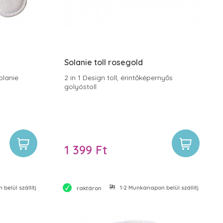
Solanie toll rosegold
olanie
2 in 1 Design toll, érintőképernyős
golyóstoll
1 399 Ft
belül szállítjuk
1-2 Munkanapon belül szállítjuk
raktáron