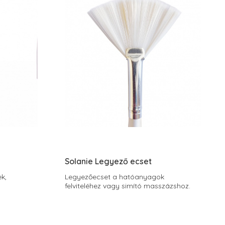
Solanie Legyező ecset
k,
Legyezőecset a hatóanyagok
felviteléhez vagy simító masszázshoz.