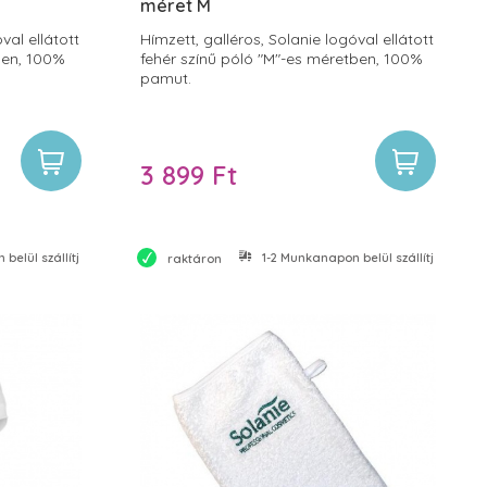
méret M
val ellátott
Hímzett, galléros, Solanie logóval ellátott
ben, 100%
fehér színű póló "M"-es méretben, 100%
pamut.
3 899 Ft
belül szállítjuk
1-2 Munkanapon belül szállítjuk
raktáron