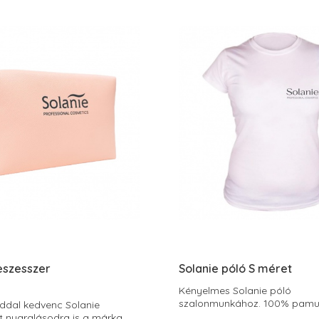
eszesszer
Solanie póló S méret
Kényelmes Solanie póló
szalonmunkához. 100% pamu
dal kedvenc Solanie
t nyaralásodra is a márka