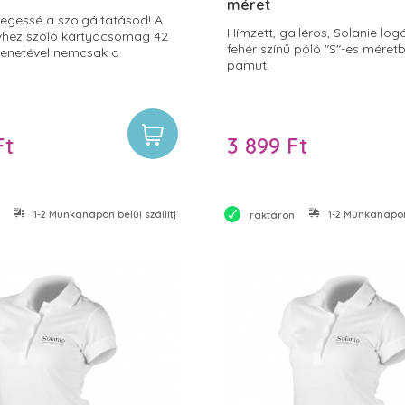
méret
legessé a szolgáltatásod! A
Hímzett, galléros, Solanie logó
ívhez szóló kártyacsomag 42
fehér színű póló "S"-es méret
üzenetével nemcsak a
pamut.
őrét, hanem a lelküket is
, még személyesebb élményt
ámukra.
Ft
3 899 Ft
1-2 Munkanapon belül szállítjuk
1-2 Munkanapon 
raktáron