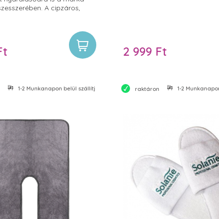
szesszerében. A cipzáros,
is táska megfelelő helyet
ozmetikumaidnak, és ugyanúgy
enne a mindennapos pipere
Ft
2 999 Ft
1-2 Munkanapon belül szállítjuk
1-2 Munkanapon 
raktáron