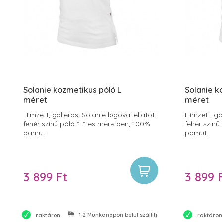
Solanie kozmetikus póló L
Solanie k
méret
méret
Hímzett, galléros, Solanie logóval ellátott
Hímzett, ga
fehér színű póló "L"-es méretben, 100%
fehér színű
pamut.
pamut.
3 899 Ft
3 899 
1-2 Munkanapon belül szállítjuk
raktáron
raktáron