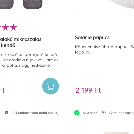
Solanie papucs
 alakú mikroszálas
 kendő
Könnyen tisztítható papucs S
logo-val.
 mikroszálas borogató kendő
illeszkedik a nyak, váll, arc és
ira, puha, nagy nedvszívó
mikroszálas anyaga hideg és
gatáshoz egyaránt ideális.
Ft
2 199 Ft
1-2 Munkanapon belül szállítjuk
1-2 Munkanapon 
raktáron