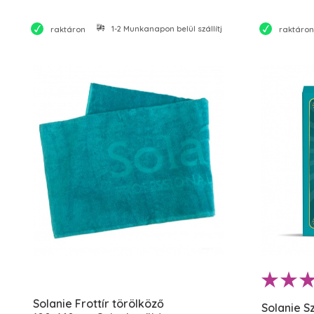
1-2 Munkanapon belül szállítjuk
raktáron
raktáron
Solanie Frottír törölköző
Solanie S