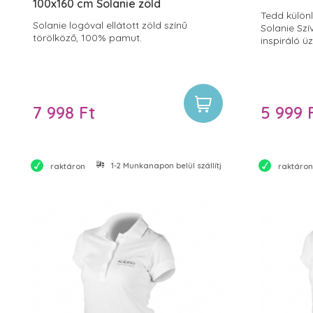
100x160 cm Solanie zöld
Tedd külön
Solanie logóval ellátott zöld színű
Solanie Sz
törölköző, 100% pamut.
inspiráló 
vendégeid b
ápolhatod
nyújtva sz
7 998 Ft
5 999 
1-2 Munkanapon belül szállítjuk
raktáron
raktáron