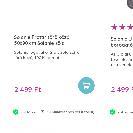
Solanie Frottír törölköző
Solanie U
50x90 cm Solanie zöld
borogató
Solanie logóval ellátott zöld színű
Az U alakú
törölköző, 100% pamut.
tökéletesen 
test vonala
képességű 
meleg boro
2 499 Ft
2 499 
1-2 Munkanapon belül szállítjuk
raktáron
raktáron