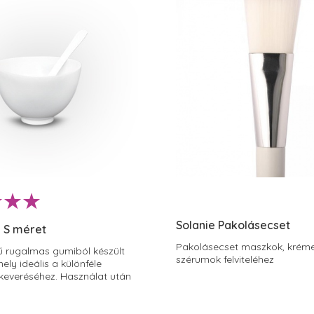
Solanie Pakolásecset
 S méret
Pakolásecset maszkok, kréme
ű rugalmas gumiból készült
szérumok felviteléhez
mely ideális a különféle
keveréséhez. Használat után
t kozmetikumok a keverőtál
falának megnyomkodásával