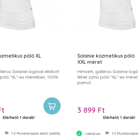
ozmetikus póló XL
Solanie kozmetikus póló
XXL méret
lléros Solanie logóval ellátott
Hímzett, galléros Solanie logó
 póló "XL"-es méretben, 100%
fehér színű póló "XL"-es mére
pamut.
Ft
3 899 Ft
Elérhető 1 darab!
Elérhető 1 darab!
1-2 Munkanapon belül szállítjuk
1-2 Munkanapon 
raktáron