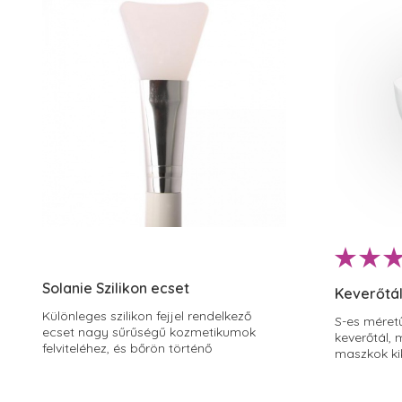
Solanie Szilikon ecset
Keverőtál
Különleges szilikon fejjel rendelkező
S-es méret
ecset nagy sűrűségű kozmetikumok
keverőtál, 
felviteléhez, és bőrön történő
maszkok ki
eloszlatásához.
a beszárad
rugalmas 