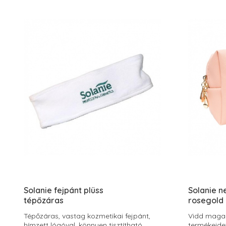
Solanie fejpánt plüss
Solanie n
tépőzáras
rosegold
Tépőzáras, vastag kozmetikai fejpánt,
Vidd magad
hímzett lógóval, könnyen tisztítható.
termékeide