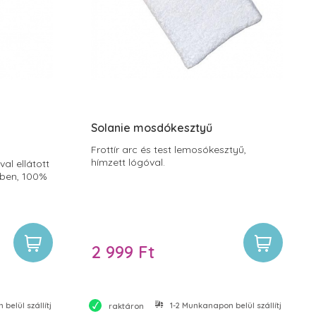
Solanie mosdókesztyű
Frottír arc és test lemosókesztyű,
hímzett lógóval.
val ellátott
tben, 100%
2 999 Ft
belül szállítjuk
1-2 Munkanapon belül szállítjuk
raktáron