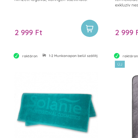
exkluzív ne
praktikus k
biztosít k
elférnek b
dolgaid is.
2 999 Ft
2 999 
1-2 Munkanapon belül szállítjuk
raktáron
raktáron
ÚJ