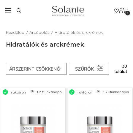
0
Kezdőlap
Arcápolás
Hidratálók és arckrémek
Hidratálók és arckrémek
30
SZŰRŐK
találat
1-2 Munkanapon belül szállítjuk
1-2 Munkanapon bel
raktáron
raktáron