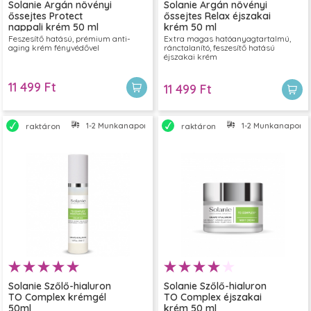
Solanie Argán növényi
Solanie Argán növényi
őssejtes Protect
őssejtes Relax éjszakai
nappali krém 50 ml
krém 50 ml
Feszesítő hatású, prémium anti-
Extra magas hatóanyagtartalmú,
aging krém fényvédővel
ránctalanító, feszesítő hatású
éjszakai krém
11 499 Ft
11 499 Ft
1-2 Munkanapon belül szállítjuk
1-2 Munkanapon bel
raktáron
raktáron
Solanie Szőlő-hialuron
Solanie Szőlő-hialuron
TO Complex krémgél
TO Complex éjszakai
50ml
krém 50 ml