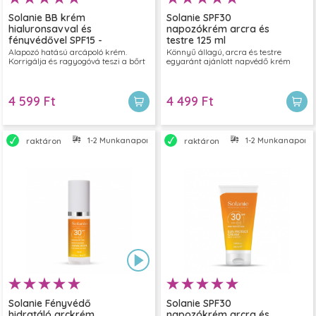
Solanie BB krém
Solanie SPF30
hialuronsavval és
napozókrém arcra és
fényvédővel SPF15 -
testre 125 ml
médium 30ml
Alapozó hatású arcápoló krém.
Könnyű állagú, arcra és testre
Korrigálja és ragyogóvá teszi a bőrt
egyaránt ajánlott napvédő krém
4 599 Ft
4 499 Ft
1-2 Munkanapon belül szállítjuk
1-2 Munkanapon bel
raktáron
raktáron
Solanie Fényvédő
Solanie SPF30
hidratáló arckrém
napozókrém arcra és