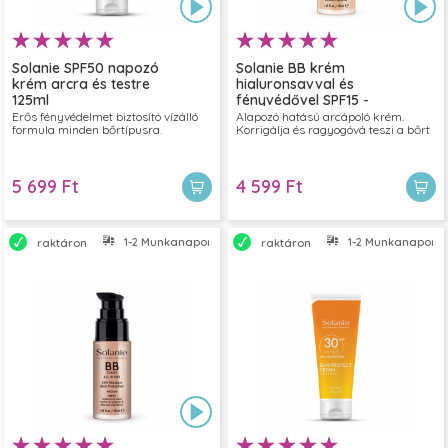
Solanie SPF50 napozó
Solanie BB krém
krém arcra és testre
hialuronsavval és
125ml
fényvédővel SPF15 -
világos 30ml
Erős fényvédelmet biztosító vízálló
Alapozó hatású arcápoló krém.
formula minden bőrtípusra.
Korrigálja és ragyogóvá teszi a bőrt
5 699 Ft
4 599 Ft
1-2 Munkanapon belül szállítjuk
1-2 Munkanapon bel
raktáron
raktáron