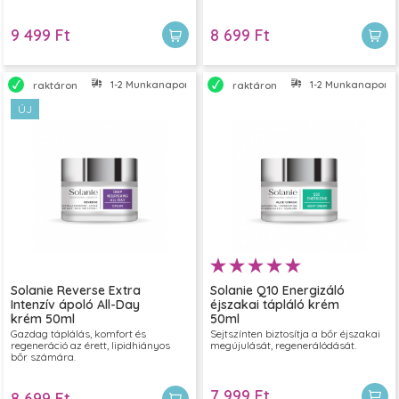
9 499 Ft
8 699 Ft
1-2 Munkanapon belül szállítjuk
1-2 Munkanapon bel
raktáron
raktáron
ÚJ
Solanie Reverse Extra
Solanie Q10 Energizáló
Intenzív ápoló All-Day
éjszakai tápláló krém
krém 50ml
50ml
Gazdag táplálás, komfort és
Sejtszínten biztosítja a bőr éjszakai
regeneráció az érett, lipidhiányos
megújulását, regenerálódását.
bőr számára.
7 999 Ft
8 699 Ft