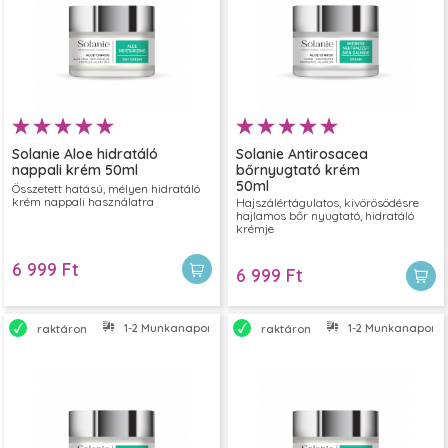
Solanie Aloe hidratáló
Solanie Antirosacea
nappali krém 50ml
bőrnyugtató krém
50ml
Összetett hatású, mélyen hidratáló
krém nappali használatra
Hajszálértágulatos, kivörösödésre
hajlamos bőr nyugtató, hidratáló
krémje
6 999 Ft
6 999 Ft
1-2 Munkanapon belül szállítjuk
1-2 Munkanapon bel
raktáron
raktáron