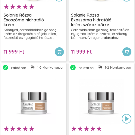
Solanie Rózsa
Solanie Rózsa
Exoszóma hidratáló
Exoszóma hidratáló
krém
krém száraz bőrre
normál/kombinált
50ml
Könnyed, ceramidokban gazdag
Ceramidokban gazdag, feszesítő és
krém az öregedés első jelei ellen,
nyugtató krém a száraz, érzékeny
bőrre 50ml
feszesítő és nyugtató hatással.
bőr intenzív regenerálásához.
11 999 Ft
11 999 Ft
1-2 Munkanapon belül szállítjuk
1-2 Munkanapon bel
raktáron
raktáron