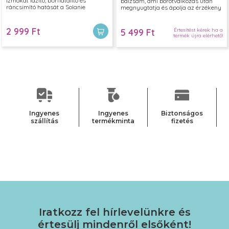
izmokat lazító, bőrfiatalító és
balzsam, ami borotválkozás után
ráncsimító hatását a Solanie
megnyugtatja és ápolja az érzékeny
ránctalanító krémjével, mellyel nem
férfi arcbőrt. A tengervíz
csak ápolhatsz, hanem arc- és
frissességét és tisztaságát
dekoltázsmasszázst is végezhetsz.
szimbolizáló Marine illattal.
2 999 Ft
Értesítést kérek ha a
5 499 Ft
termék újra elérhető!
Ingyenes
Ingyenes
Biztonságos
szállítás
termékminta
fizetés
Iratkozz fel hírlevelünkre
és
értesülj mindenről elsőként!