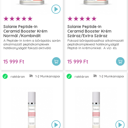
Solanie Peptide-In
Solanie Peptide-In
Ceramid Booster Krém
Ceramid Booster Krém
Normál /Kombinált
Száraz/Extra Száraz
Bőrre 50 ml
Bőrre 50ml
A Peptide-In krém a bőrápolás során
Fokozd bőrápolásodhoz alkalmazott
alkalmazott peptidkomplexek
peptidkomplexeid hatékonyságát
hatékonyságát fokozó aktiváló
Peptid-In krémünkkel. A víz- és
készítmény. Kifejezetten a víz- és
zsírhiányos, napfénykárosodott
zsírhiányos, valamint
bőrtípusokra javasolt aktiváló krém
napfénykárosodott bőrtípusok
a bőrre felvitt elixírek aktiválására
15 999 Ft
15 999 Ft
igényeire fejlesztett formula, amely a
szolgál, így aknázva ki
bőrre felvitt elixírek hatóanyagainak
maradéktalanul a bennük lévő
jobb hasznosulását segíti elő, ezáltal
hatóanyagok hasznosulását.
támogatva a bőr regenerációját és
1-2 Munkanapon belül szállítjuk
1-2 Munkanapon bel
raktáron
raktáron
hidratáltságát.