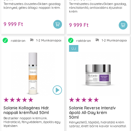
Természetes összetevőkben gazdag
Természetes összetevőkben gazdag,
könnyed, géles állagú nappali krém.
ránctalanító, antioxidáns éjszakai
krém
9 999 Ft
9 999 Ft
1-2 Munkanapon belül szállítjuk
1-2 Munkanapon bel
raktáron
raktáron
ÚJ
Solanie Kollagénes Hidr.
Solanie Reverse Intenzív
nappali krémfluid 50ml
ápoló All-Day krém
50ml
Bestseller nappali krémünk.
Hidratáció, fényvédelem, ápolás egy
Kényeztető, tápláló, hidratáló krém
lépésben.
száraz, érett bőrre kaviár kivonattal.