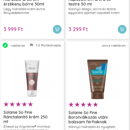
érzékeny bőrre 30ml
testre 50 ml
Lágy hidratáló krém extra
Könnyű állagú, arcra és testre
fényvédelemmel
egyaránt ajánlott napvédő krém
3 999 Ft
3 299 Ft
1-2 Munkanapon belül szállítjuk
raktáron
nincs raktáron
Solanie So Fine
Solanie So Fine
Ránctalanító krém 250
Borotválkozás utáni
ml
balzsam férfiaknak
50ml
Élvezd az Argireline® mimikai
Könnyű hidratáló és nyugtató