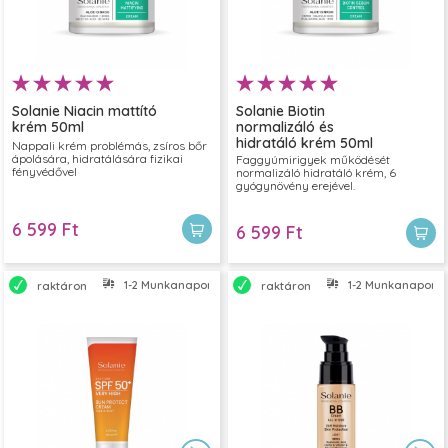
Solanie Niacin mattító
Solanie Biotin
krém 50ml
normalizáló és
hidratáló krém 50ml
Nappali krém problémás, zsíros bőr
ápolására, hidratálására fizikai
Faggyúmirigyek működését
fényvédővel
normalizáló hidratáló krém, 6
gyógynövény erejével.
6 599 Ft
6 599 Ft
1-2 Munkanapon belül szállítjuk
1-2 Munkanapon bel
raktáron
raktáron