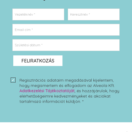
Vezetéknév *
Keresztnév *
Email cím *
Születési dátum *
FELIRATKOZÁS
Regisztrációs adataim megadásával kijelentem,
hogy megismertem és elfogadom az Alveola Kft.
Adatkezelési Tájékoztatóját
, és hozzájárulok, hogy
elérhetőségeimre kedvezményeket és akciókat
tartalmazó információt küldjön. *