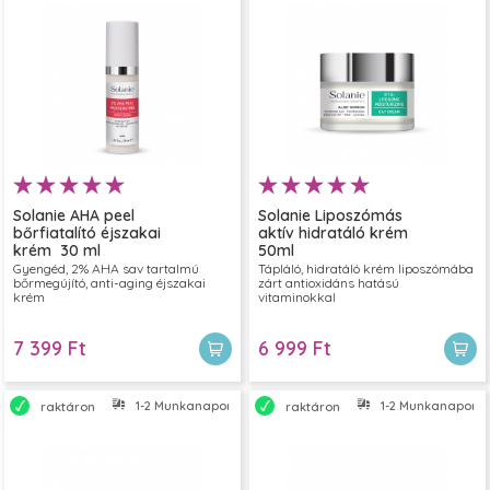
Solanie AHA peel
Solanie Liposzómás
bőrfiatalító éjszakai
aktív hidratáló krém
krém 30 ml
50ml
Gyengéd, 2% AHA sav tartalmú
Tápláló, hidratáló krém liposzómába
bőrmegújító, anti-aging éjszakai
zárt antioxidáns hatású
krém
vitaminokkal
7 399 Ft
6 999 Ft
1-2 Munkanapon belül szállítjuk
1-2 Munkanapon bel
raktáron
raktáron