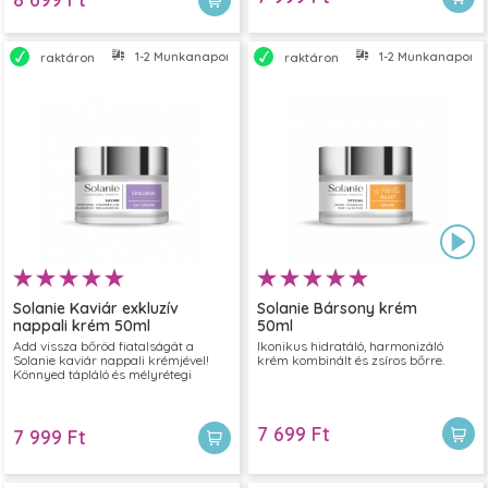
1-2 Munkanapon belül szállítjuk
1-2 Munkanapon bel
raktáron
raktáron
Solanie Kaviár exkluzív
Solanie Bársony krém
nappali krém 50ml
50ml
Add vissza bőröd fiatalságát a
Ikonikus hidratáló, harmonizáló
Solanie kaviár nappali krémjével!
krém kombinált és zsíros bőrre.
Könnyed tápláló és mélyrétegi
regeneráló hatásával megújítja a
bőrt és pótolja az elvesztegetett
tápanyagokat. Válaszd minden
7 699 Ft
olyan esetben ezt a luxus nappali
7 999 Ft
krémet, ha bőrödön a fáradtság
jeleit tapasztalod és valódi
fiatalításra van szükséged.