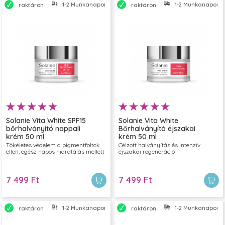
1-2 Munkanapon belül szállítjuk
1-2 Munkanapon bel
raktáron
raktáron
Solanie Vita White SPF15
Solanie Vita White
bőrhalványító nappali
Bőrhalványító éjszakai
krém 50 ml
krém 50 ml
Tökéletes védelem a pigmentfoltok
Célzott halványítás és intenzív
ellen, egész napos hidratálás mellett
éjszakai regeneráció
7 499 Ft
7 499 Ft
1-2 Munkanapon belül szállítjuk
1-2 Munkanapon bel
raktáron
raktáron