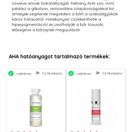
növelve annak hidratáltságát. Néhány AHA sav, mint
például a glikolsav, antioxidáns tulajdonságokkal bír,
amelyek segítenek megvédeni a bőrt a szabadgyökök
káros hatásaitól. Hatékonyan csökkenthetik a
hiperpigmentációt és javíthatják a bőr tónusát,
elősegítve a bőrsejtek megújulását.
AHA hatóanyagot tartalmazó termékek:
1-2 Munkanapon belül szállítjuk
1-2 Munkanapon bel
raktáron
raktáron