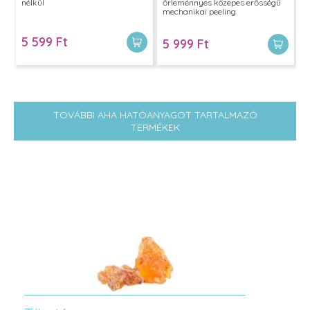
nélkül
őrleménnyes közepes erősségű
mechanikai peeling
5 599 Ft
5 999 Ft
TOVÁBBI AHA HATÓANYAGOT TARTALMAZÓ
TERMÉKEK