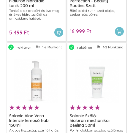
hialuron hidratáló
Perfection - Beauty
tonik 200 ml
Routine Szett
Tonizáld az arcbőrt és óvd meg
Bőrápolási rutin szett olajos,
értékes hidratációját az
szeborreás bőrre.
antioxidáns hatású,
hialuronsavat és organikus
szőlővizet is tartalmazó Solanie
szőlő-hialuron hidratáló tonikkal.
16 999 Ft
5 499 Ft
1-2 Munkanapon belül szállítjuk
1-2 Munkanapon bel
raktáron
raktáron
Solanie Aloe Vera
Solanie Szőlő-
Intenzív lemosó hab
hialuron mechanikai
150ml
peeling 50ml
Alapos tisztaság, szárító hatás
Polifenolokban gazdag szőlőmag