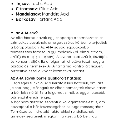
Tejsav:
Lactic Acid
Citromsav:
Citric Acid
Mandulasav:
Mandelic Acid
Borkősav:
Tartaric Acid
Mi az AHA sav?
Az alfa-hidroxi savak egy csoportja a természetes és
szintetikus savaknak, amelyek széles körben elterjedtek
a bőrápolásban. Az AHA savak leggyakoribb
természetes forrásai a gyümölcsök (pl. alma, citrom,
szőlő) és a tej (pl. tejsav). A kivonatokat szűrik, tisztítják
és koncentrálják. Ez a folyamat lehetővé teszi, hogy a
bőrápolási termékek AHA-tartalma kontrollált legyen,
biztosítva ezzel a kívánt kozmetikai hatást.
Az AHA savak bőrre gyakorolt hatása:
Elsődleges funkciójuk a keratolitikus hatásuk, ami azt
jelenti, hogy elősegítik az elhalt hámsejtek eltávolítását
a bőr felszínéről. Ez a folyamat simább, egyenletesebb
bőrfelszínt eredményez.
A bőr hámlasztása serkenti a kollagéntermelést is, ami
hozzájárul a bőr feszességéhez és rugalmasságához.
Természetes hidratáló faktorokkal rendelkeznek,
amelyek segítenek megkötni a vizet a bőrben, így