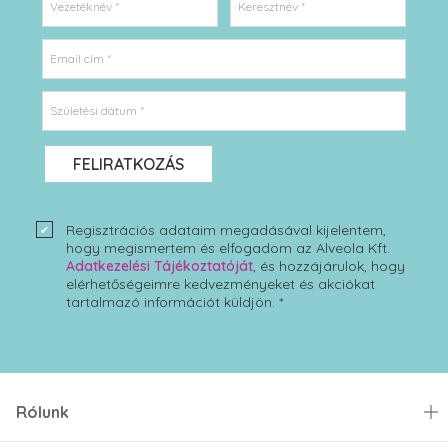
Vezetéknév *
Keresztnév *
Email cím *
Születési dátum *
FELIRATKOZÁS
Regisztrációs adataim megadásával kijelentem,
hogy megismertem és elfogadom az Alveola Kft.
Adatkezelési Tájékoztatóját
, és hozzájárulok, hogy
elérhetőségeimre kedvezményeket és akciókat
tartalmazó információt küldjön. *
Rólunk