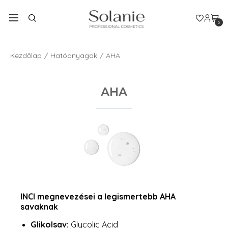
0
Kezdőlap
Hatóanyagok
AHA
AHA
INCI megnevezései a legismertebb AHA
savaknak
Glikolsav:
Glycolic Acid