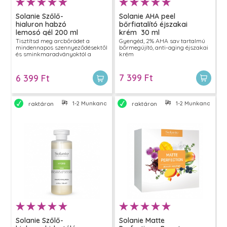
Solanie Szőlő-
Solanie AHA peel
hialuron habzó
bőrfiatalító éjszakai
lemosó gél 200 ml
krém 30 ml
Tisztítsd meg arcbőrödet a
Gyengéd, 2% AHA sav tartalmú
mindennapos szennyeződésektől
bőrmegújító, anti-aging éjszakai
és sminkmaradványoktól a
krém
Solanie habzó lemosó géljével. Az
organikus szőlővizet és
cukortenzideket tartalmazó
7 399 Ft
6 399 Ft
lemosó kíméletesen távolítja el a
bőrön napközben felhalmozódó
szennyeződéseket és antioxidáns
összetevőivel már a bőrápolás
1-2 Munkanapon belül szállítjuk
1-2 Munkanapon bel
raktáron
raktáron
első lépésénél védi a bőr sejtjeit.
Solanie Szőlő-
Solanie Matte