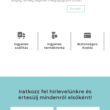
anyag, amely segíthet megnyugtatni a bőrt
Tovább
Ingyenes
Ingyenes
Biztonságos
szállítás
termékminta
fizetés
Iratkozz fel hírlevelünkre
és
értesülj mindenről elsőként!