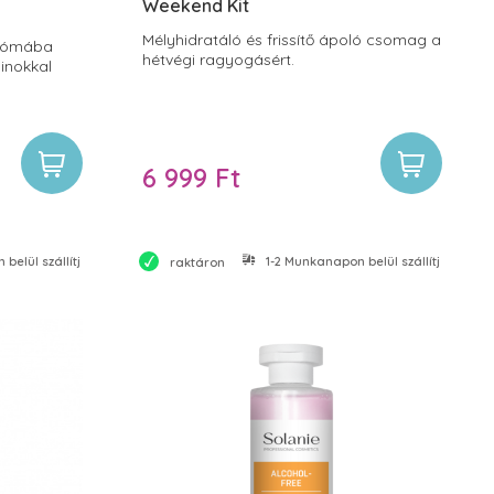
Weekend Kit
Mélyhidratáló és frissítő ápoló csomag a
szómába
hétvégi ragyogásért.
inokkal
6 999 Ft
belül szállítjuk
1-2 Munkanapon belül szállítjuk
raktáron