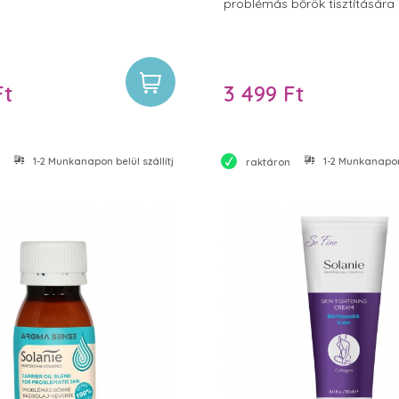
problémás bőrök tisztítására
Ft
3 499 Ft
1-2 Munkanapon belül szállítjuk
1-2 Munkanapon 
raktáron