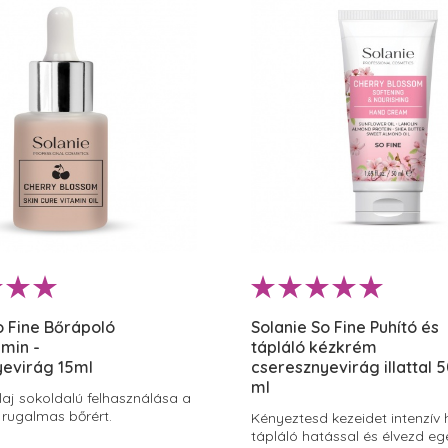
o Fine Bőrápoló
Solanie So Fine Puhító és
amin -
tápláló kézkrém
yevirág 15ml
cseresznyevirág illattal 
ml
laj sokoldalú felhasználása a
 rugalmas bőrért.
Kényeztesd kezeidet intenzív 
tápláló hatással és élvezd e