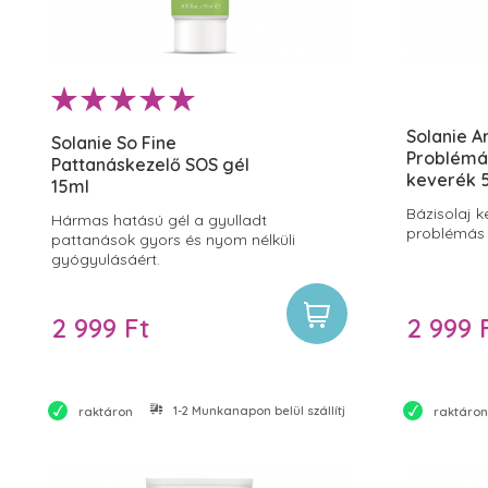
Solanie 
Solanie So Fine
Problémás
Pattanáskezelő SOS gél
keverék 
15ml
Bázisolaj k
Hármas hatású gél a gyulladt
problémás 
pattanások gyors és nyom nélküli
gyógyulásáért.
2 999 Ft
2 999 
1-2 Munkanapon belül szállítjuk
raktáron
raktáron