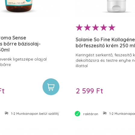
Aroma Sense
Solanie So Fine Kollagén
 bőrre bázisolaj-
bőrfeszesítő krém 250 m
50ml
Keringést serkentő, feszesítő 
everék ligetszépe olajjal
dekoltázsra és testre enyhe 
bőrre
illattal
Ft
2 599 Ft
1-2 Munkanapon belül szállítjuk
1-2 Munkanapon 
raktáron