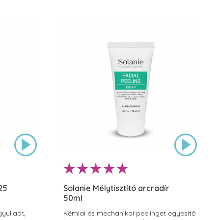
25
Solanie Mélytisztító arcradír
50ml
yulladt,
Kémiai és mechanikai peelinget egyesítő