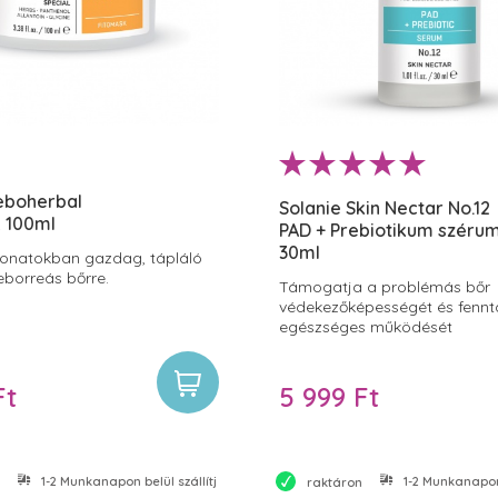
eboherbal
Solanie Skin Nectar No.12
 100ml
PAD + Prebiotikum széru
30ml
vonatokban gazdag, tápláló
eborreás bőrre.
Támogatja a problémás bőr
védekezőképességét és fennt
egészséges működését
Ft
5 999 Ft
1-2 Munkanapon belül szállítjuk
1-2 Munkanapon 
raktáron