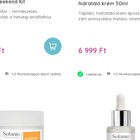
eekend Kit
hidratáló krém 50ml
rbs – természetes
Tápláló, hidratáló krém lipo
lás a hétvégi énidődhöz
zárt antioxidáns hatású vitam
Ft
6 999 Ft
1-2 Munkanapon belül szállítjuk
1-2 Munkanapon 
raktáron