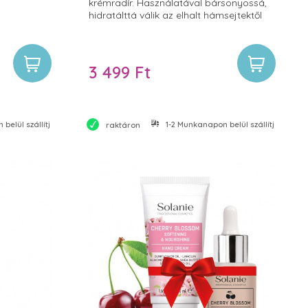
krémradír. Használatával bársonyossá,
hidratálttá válik az elhalt hámsejtektől
megtisztított bőr, valamint tökéletesen
előkészül a további hatóanyag felvételre.
3 499 Ft
belül szállítjuk
1-2 Munkanapon belül szállítjuk
raktáron