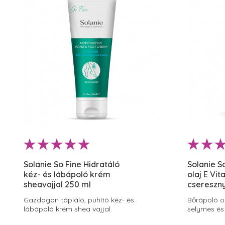
Solanie So Fine Hidratáló
Solanie S
kéz- és lábápoló krém
olaj E Vit
sheavajjal 250 ml
csereszn
Gazdagon tápláló, puhító kéz- és
Bőrápoló o
lábápoló krém shea vajjal.
selymes és