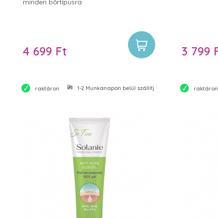
minden bőrtípusra
4 699 Ft
3 799 
1-2 Munkanapon belül szállítjuk
raktáron
raktáron