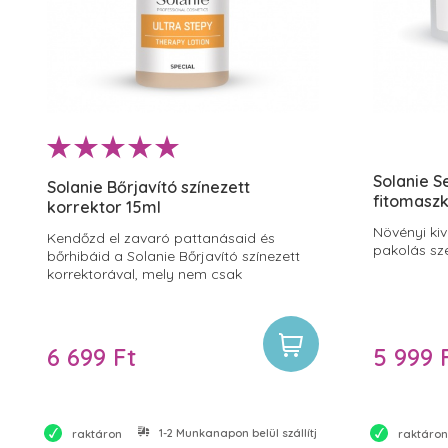
Solanie S
Solanie Bőrjavító színezett
fitomaszk
korrektor 15ml
Növényi ki
Kendőzd el zavaró pattanásaid és
pakolás sz
bőrhibáid a Solanie Bőrjavító színezett
korrektorával, mely nem csak
tökéletesen fed, de antibakteriális
összetevőivel a problémák gyökerére is
hat.
6 699 Ft
5 999 
1-2 Munkanapon belül szállítjuk
raktáron
raktáron