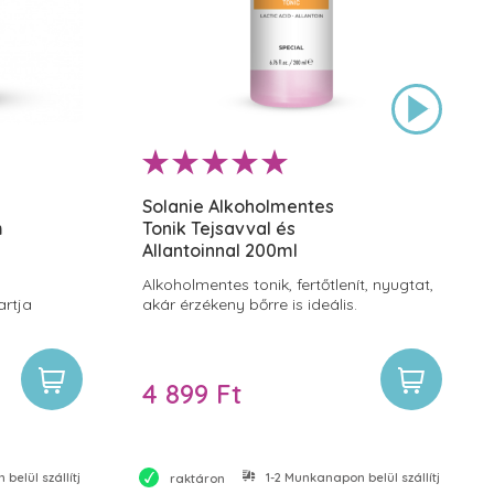
Solanie Alkoholmentes
m
Tonik Tejsavval és
Allantoinnal 200ml
Alkoholmentes tonik, fertőtlenít, nyugtat,
artja
akár érzékeny bőrre is ideális.
4 899 Ft
belül szállítjuk
1-2 Munkanapon belül szállítjuk
raktáron