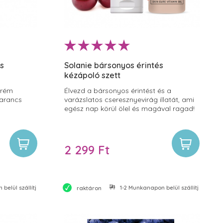
es
Solanie bársonyos érintés
l
kézápoló szett
krém
Élvezd a bársonyos érintést és a
narancs
varázslatos cseresznyevirág illatát, ami
egész nap körül ölel és magával ragad!
2 299 Ft
belül szállítjuk
1-2 Munkanapon belül szállítjuk
raktáron