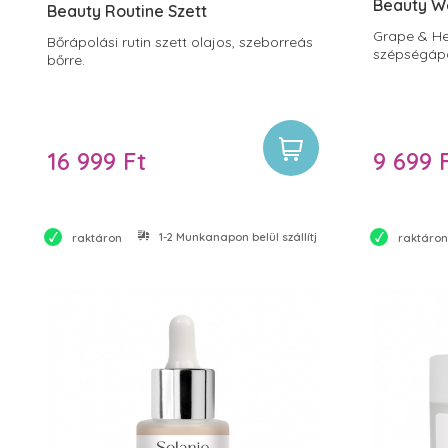
Beauty W
Beauty Routine Szett
Grape & He
Bőrápolási rutin szett olajos, szeborreás
szépségápo
bőrre.
16 999 Ft
9 699 
1-2 Munkanapon belül szállítjuk
raktáron
raktáron