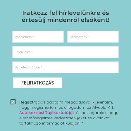
Iratkozz fel hírlevelünkre
és
értesülj mindenről elsőként!
Vezetéknév *
Keresztnév *
Email cím *
Születési dátum *
FELIRATKOZÁS
Regisztrációs adataim megadásával kijelentem,
hogy megismertem és elfogadom az Alveola Kft.
Adatkezelési Tájékoztatóját
, és hozzájárulok, hogy
elérhetőségeimre kedvezményeket és akciókat
tartalmazó információt küldjön. *