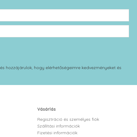
 és hozzájárulok, hogy elérhetőségeimre kedvezményeket és
Vásárlás
Regisztráció és személyes fiók
Szállítási információk
Fizetési információk