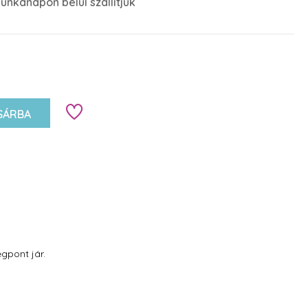
unkanapon belül szállítjuk
SÁRBA
gpont jár.