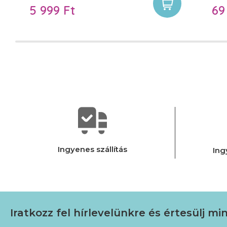
5 999 Ft
69
Ingyenes szállítás
Ing
Iratkozz fel hírlevelünkre
és értesülj mi