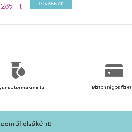
TOVÁBBIAK
 285 Ft
Biztonságos fizet
yenes termékminta
ndenről elsőként!