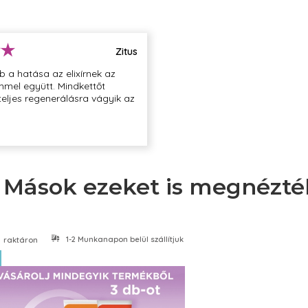
edést
Zitus
 a hatása az elixírnek az
mmel együtt. Mindkettőt
oszlass el kis
eljes regenerálásra vágyik az
ületein, ezzel
g helyreállítását.
ebb 25°C-on, fénytől
Mások ezeket is megnézté
1-2 Munkanapon belül szállítjuk
raktáron