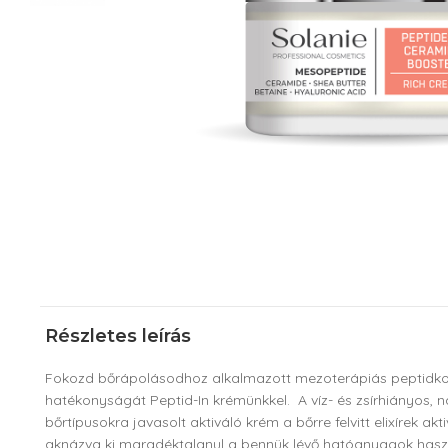
Részletes leírás
Fokozd bőrápolásodhoz alkalmazott mezoterápiás peptidk
hatékonyságát Peptid-In krémünkkel. A víz- és zsírhiányos,
bőrtípusokra javasolt aktiváló krém a bőrre felvitt elixírek akt
aknázva ki maradéktalanul a bennük lévő hatóanyagok hasz