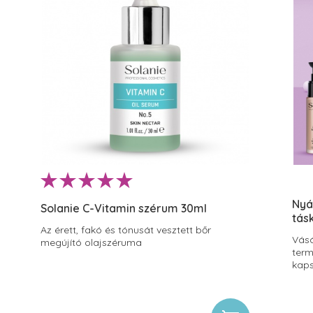
Nyá
Solanie C-Vitamin szérum 30ml
tás
Az érett, fakó és tónusát vesztett bőr
Vásá
megújító olajszéruma
term
kaps