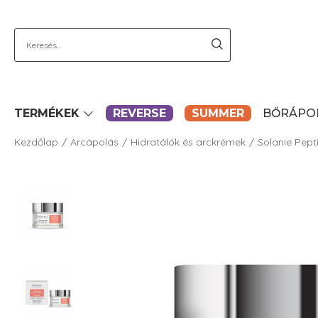
TERMÉKEK
REVERSE
SUMMER
BŐRÁPO
Kezdőlap
Arcápolás
Hidratálók és arckrémek
Solanie Pept