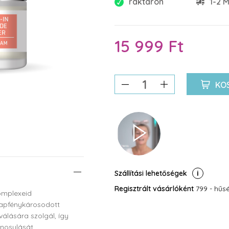
raktáron
1-2 M
15 999 Ft
KO
Szállítási lehetőségek
Regisztrált vásárlóként
799 - hűsé
omplexeid
 napfénykárosodott
iválására szolgál, így
nosulását.