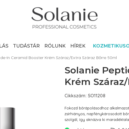
LÁS
TUDÁSTÁR
RÓLUNK
HÍREK
KOZMETIKUS
ide-In Ceramid Booster Krém Száraz/Extra Száraz Bőrre 50ml
Solanie Pept
Krém Száraz/
Cikkszám: SO11208
Fokozd bőrápolásodhoz alkalmazott
zsírhiányos, napfénykárosodott bőrtí
szolgál, így aknázva ki maradékta