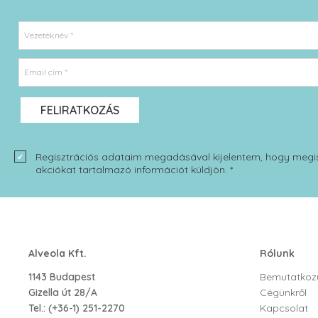
Vezetéknév *
Email cím *
FELIRATKOZÁS
Regisztrációs adataim megadásával kijelentem, hogy megi
akciókat tartalmazó információt küldjön. *
Alveola Kft.
Rólunk
1143 Budapest
Bemutatkoz
Gizella út 28/A
Cégünkről
Tel.:
(+36-1) 251-2270
Kapcsolat