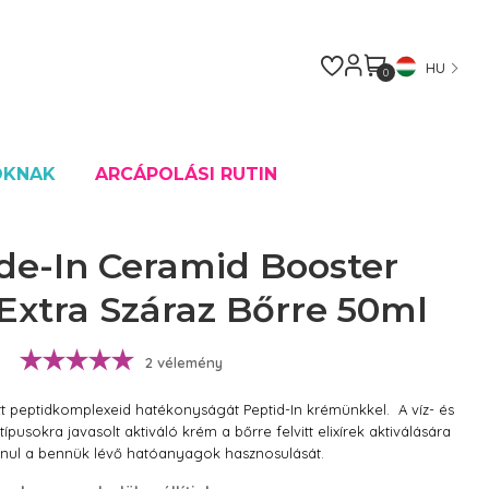
HU
0
OKNAK
ARCÁPOLÁSI RUTIN
ide-In Ceramid Booster
Extra Száraz Bőrre 50ml
2 vélemény
 peptidkomplexeid hatékonyságát Peptid-In krémünkkel. A víz- és
pusokra javasolt aktiváló krém a bőrre felvitt elixírek aktiválására
lanul a bennük lévő hatóanyagok hasznosulását.