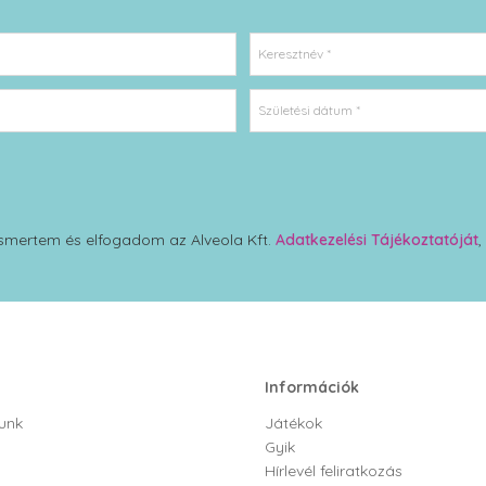
Keresztnév *
Születési dátum *
smertem és elfogadom az Alveola Kft.
Adatkezelési Tájékoztatóját
,
Információk
unk
Játékok
Gyik
Hírlevél feliratkozás