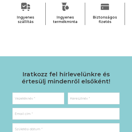
Ha bőrápolás, akkor aloe vera. Szeretem ezt a növényt,
mert sok jó hatása van a bőrre. Ezt a krémet is emiatt
vettem meg. Jó krém, így maradt a fürdőszobában. :-)
Ingyenes
Ingyenes
Biztonságos
2022.05.27
szállítás
termékminta
fizetés
Iratkozz fel hírlevelünkre
és
értesülj mindenről elsőként!
Vezetéknév *
Keresztnév *
Email cím *
Születési dátum *