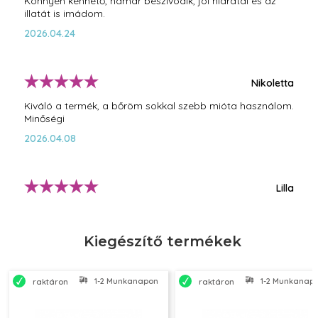
Könnyen kenhető, hamar beszívódik, jól hidratál és az
illatát is imádom.
2026.04.24
Nikoletta
Kiváló a termék, a bőröm sokkal szebb mióta használom.
Minőségi
2026.04.08
Lilla
Nagyon szeretem ezt a nappali krémet. Egyszerű, de
hatékony krém a mindennapi rutinhoz. Smink alá is
tökéletes.
Kiegészítő termékek
2025.10.20
1-2 Munkanapon belül szállítjuk
1-2 Munkanapon
raktáron
raktáron
Zoé