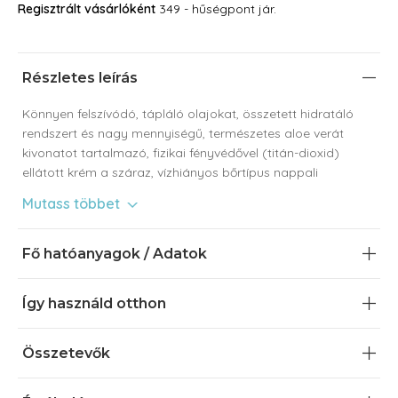
Regisztrált vásárlóként
349 - hűségpont jár.
Részletes leírás
Könnyen felszívódó, tápláló olajokat, összetett hidratáló
rendszert és nagy mennyiségű, természetes aloe verát
kivonatot tartalmazó, fizikai fényvédővel (titán-dioxid)
ellátott krém a száraz, vízhiányos bőrtípus nappali
ápolására és védelmére. Telítetlen zsírsavakban gazdag
Mutass többet
olajai és centella kivonata késlelteti a bőröregedés
folyamatait.
Fő hatóanyagok / Adatok
Így használd otthon
Összetevők