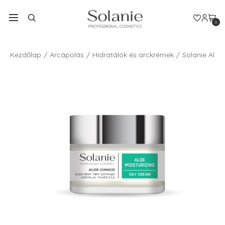
0
Kezdőlap
Arcápolás
Hidratálók és arckrémek
Solanie Aloe