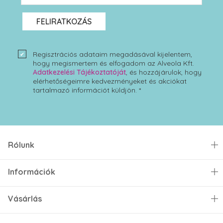
FELIRATKOZÁS
Regisztrációs adataim megadásával kijelentem,
hogy megismertem és elfogadom az Alveola Kft.
Adatkezelési Tájékoztatóját
, és hozzájárulok, hogy
elérhetőségeimre kedvezményeket és akciókat
tartalmazó információt küldjön. *
Rólunk
Információk
Vásárlás