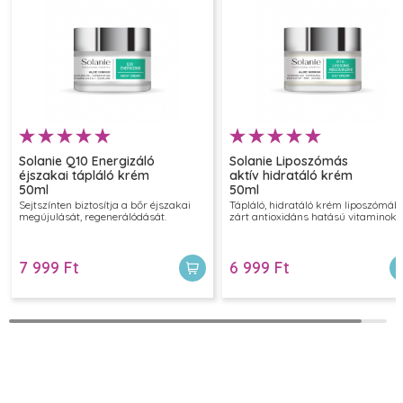
Imádom, hogy gyorsan beszívódik, de közben tartósan
hidratál. Nagyon praktikus a mindennapi rutinban.
2025.09.22
Andi
Több éve használom,szuper
Solanie Q10 Energizáló
Solanie Liposzómás
2025.02.02
éjszakai tápláló krém
aktív hidratáló krém
50ml
50ml
Sejtszínten biztosítja a bőr éjszakai
Tápláló, hidratáló krém liposzómáb
megújulását, regenerálódását.
zárt antioxidáns hatású vitaminokk
erika
Évek óta szenvedek száraz bőrrel de ez a termék eddig
7 999 Ft
6 999 Ft
hatásosnak bizonyul. Ha elfogy biztosan fogok venni
még egyet.
2025.01.13
SoKata