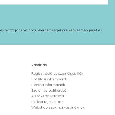
 és hozzájárulok, hogy elérhetőségeimre kedvezményeket és
Vásárlás
Regisztráció és személyes fiók
Szállítási információk
Fizetési információk
Szalon és boltkereső
A szakértő válaszol
Elállási tájékoztató
Webshop szakmai vásárlóknak