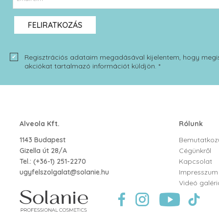
FELIRATKOZÁS
Regisztrációs adataim megadásával kijelentem, hogy megi
akciókat tartalmazó információt küldjön. *
Alveola Kft.
Rólunk
1143 Budapest
Bemutatkoz
Gizella út 28/A
Cégünkről
Tel.:
(+36-1) 251-2270
Kapcsolat
ugyfelszolgalat@solanie.hu
Impresszum
Videó galéri