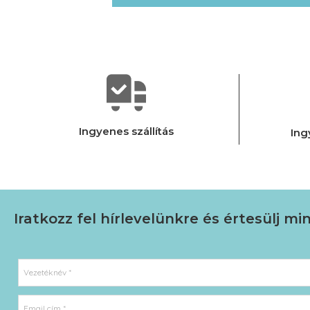
Ingyenes szállítás
Ing
Iratkozz fel hírlevelünkre
és értesülj mi
Vezetéknév *
Email cím *