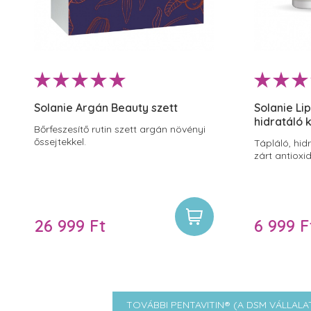
Solanie Argán Beauty szett
Solanie Li
hidratáló
Bőrfeszesítő rutin szett argán növényi
őssejtekkel.
Tápláló, hi
zárt antioxi
26 999 Ft
6 999 F
TOVÁBBI PENTAVITIN® (A DSM VÁLLA