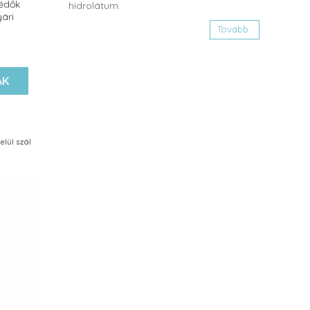
édők
hidrolátum.
ári
Tovább
AK
ül szállítjuk