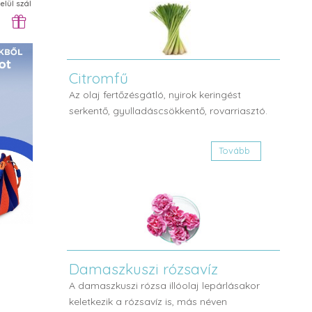
ül szállítjuk
Citromfű
Az olaj fertőzésgátló, nyirok keringést
serkentő, gyulladáscsökkentő, rovarriasztó.
Tovább
Damaszkuszi rózsavíz
A damaszkuszi rózsa illóolaj lepárlásakor
keletkezik a rózsavíz is, más néven