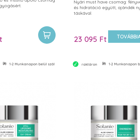
Nyári must have csomag: fényv
agyogásért.
és hidratáció együtt, ajándék ny
táskával.
TOVÁBBI
t
23 095 Ft
1-2 Munkanapon belül szállítjuk
1-2 Munkanapon bel
raktáron