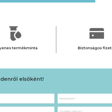
Biztonságos fizet
yenes termékminta
ndenről elsőként!
Keresztnév *
Születési dátum *