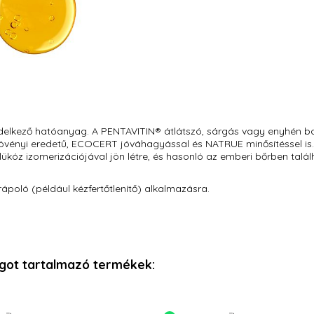
ndelkező hatóanyag. A PENTAVITIN® átlátszó, sárgás vagy enyhén b
növényi eredetű, ECOCERT jóváhagyással és NATRUE minősítéssel is.
lükóz izomerizációjával jön létre, és hasonló az emberi bőrben talá
ápoló (például kézfertőtlenítő) alkalmazásra.
agot tartalmazó termékek: