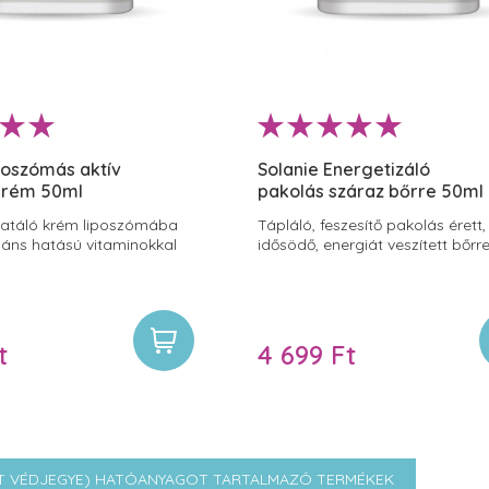
poszómás aktív
Solanie Energetizáló
 krém 50ml
pakolás száraz bőrre 50ml
dratáló krém liposzómába
Tápláló, feszesítő pakolás érett,
dáns hatású vitaminokkal
idősödő, energiát veszített bőrr
t
4 699 Ft
LAT VÉDJEGYE) HATÓANYAGOT TARTALMAZÓ TERMÉKEK