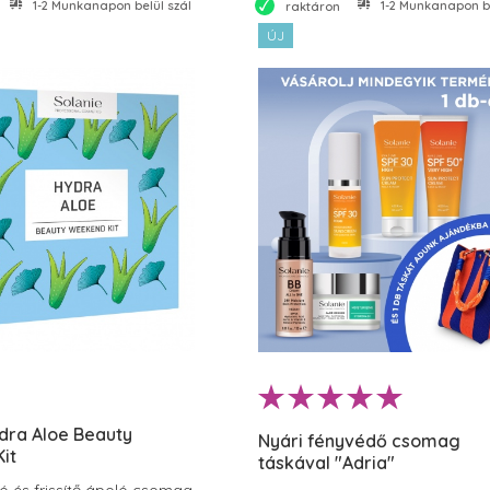
1-2 Munkanapon belül szállítjuk
1-2 Munkanapon bel
raktáron
ÚJ
dra Aloe Beauty
Nyári fényvédő csomag
it
táskával "Adria"
ó és frissítő ápoló csomag