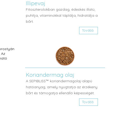
Illipevaj
Fitoszterolokban gazdag, édeskés illatú,
puhítja, vitaminokkal táplálja, hidratálja a
bőrt.
Tovább
orostyán
 Az
lható
Koriandermag olaj
A SEPIBLISS™ koriandermagolaj-alapú
hatóanyag, amely nyugtatja az érzékeny
bőrt és támogatja ellenálló képességét.
Tovább