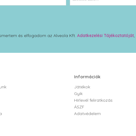
smertem és elfogadom az Alveola Kft.
Adatkezelési Tájékoztatóját
,
Információk
unk
Játékok
Gyik
Hírlevél feliratkozás
ÁSZF
a
Adatvédelem