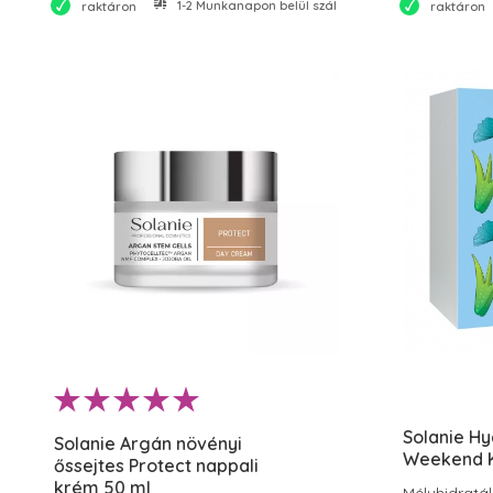
1-2 Munkanapon belül szállítjuk
raktáron
raktáron
Solanie Hy
Solanie Argán növényi
Weekend K
őssejtes Protect nappali
krém 50 ml
Mélyhidratál