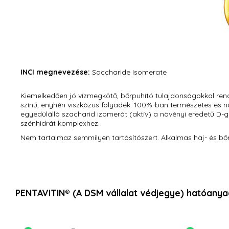
INCI megnevezése:
Saccharide Isomerate
Kiemelkedően jó vízmegkötő, bőrpuhító tulajdonságokkal re
színű, enyhén viszkózus folyadék. 100%-ban természetes és 
egyedülálló szacharid izomerát (aktív) a növényi eredetű D-g
szénhidrát komplexhez.
Nem tartalmaz semmilyen tartósítószert. Alkalmas haj- és bőr
PENTAVITIN® (A DSM vállalat védjegye) hatóany