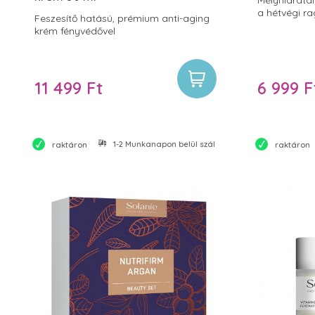
a hétvégi r
Feszesítő hatású, prémium anti-aging
krém fényvédővel
11 499 Ft
6 999 F
1-2 Munkanapon belül szállítjuk
raktáron
raktáron