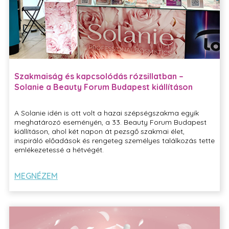
Szakmaiság és kapcsolódás rózsillatban –
Solanie a Beauty Forum Budapest kiállításon
A Solanie idén is ott volt a hazai szépségszakma egyik
meghatározó eseményén, a 33. Beauty Forum Budapest
kiállításon, ahol két napon át pezsgő szakmai élet,
inspiráló előadások és rengeteg személyes találkozás tette
emlékezetessé a hétvégét.
MEGNÉZEM