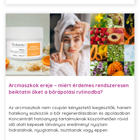
modern biotechnológia vívmányaival, hogy a
bőrápolásban új szintet hozzon.
Arcmaszkok ereje – miért érdemes rendszeresen
beiktatni őket a bőrápolási rutinodba?
Az arcmaszkok nem csupán kényeztető kiegészítők, hanem
hatékony eszközök a bőr regenerálásában és ápolásában.
Koncentrált hatóanyag-tartalmuknak köszönhetően rövid
idő alatt képesek látványos eredményt nyújtani:
hidratálnak, nyugtatnak, tisztítanak vagy éppen
vitalizálnak, attól függően, hogy milyen bőrtípusra és