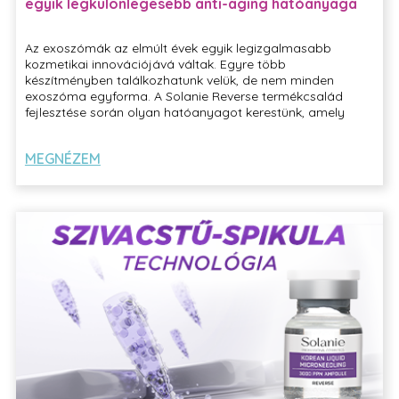
egyik legkülönlegesebb anti-aging hatóanyaga
Az exoszómák az elmúlt évek egyik legizgalmasabb
kozmetikai innovációjává váltak. Egyre több
készítményben találkozhatunk velük, de nem minden
exoszóma egyforma. A Solanie Reverse termékcsalád
fejlesztése során olyan hatóanyagot kerestünk, amely
mögött valódi tudományos háttér, klinikai vizsgálatok és
innovatív biotechnológiai megoldások állnak.
MEGNÉZEM