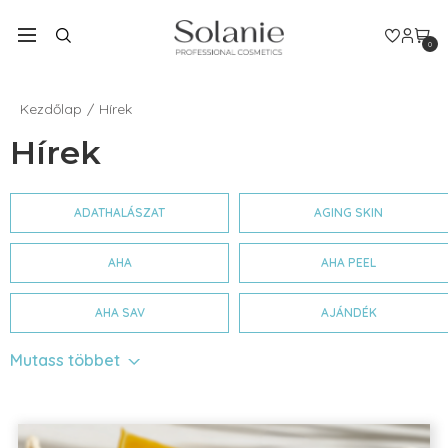
0
Kezdőlap
Hírek
Hírek
ADATHALÁSZAT
AGING SKIN
AHA
AHA PEEL
AHA SAV
AJÁNDÉK
Mutass többet
AJÁNDÉK SZETT
AKNE
ALL SKIN TYPE
ALOE GINKG