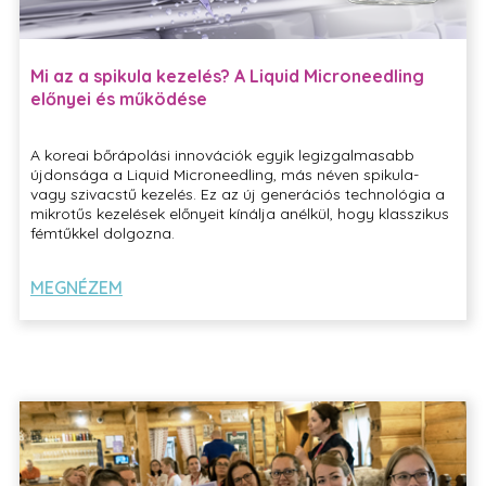
Mi az a spikula kezelés? A Liquid Microneedling
előnyei és működése
A koreai bőrápolási innovációk egyik legizgalmasabb
újdonsága a Liquid Microneedling, más néven spikula-
vagy szivacstű kezelés. Ez az új generációs technológia a
mikrotűs kezelések előnyeit kínálja anélkül, hogy klasszikus
fémtűkkel dolgozna.
MEGNÉZEM