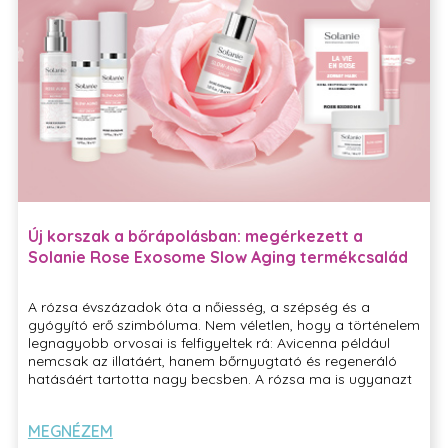
Új korszak a bőrápolásban: megérkezett a
Solanie Rose Exosome Slow Aging termékcsalád
A rózsa évszázadok óta a nőiesség, a szépség és a
gyógyító erő szimbóluma. Nem véletlen, hogy a történelem
legnagyobb orvosai is felfigyeltek rá: Avicenna például
nemcsak az illatáért, hanem bőrnyugtató és regeneráló
hatásáért tartotta nagy becsben. A rózsa ma is ugyanazt
az üzenetet hordozza: harmónia, önelfogadás és szépség.
A Solanie legújabb Rose Exosome Slow Aging
MEGNÉZEM
termékcsalád ezt a több ezer éves szimbolikát ötvözi a