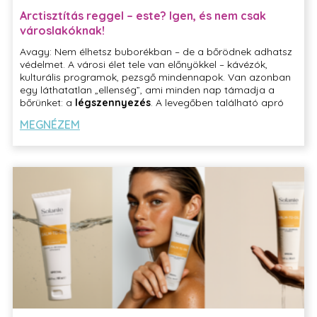
Arctisztítás reggel – este? Igen, és nem csak
városlakóknak!
Avagy: Nem élhetsz buborékban – de a bőrödnek adhatsz
védelmet. A városi élet tele van előnyökkel – kávézók,
kulturális programok, pezsgő mindennapok. Van azonban
egy láthatatlan „ellenség”, ami minden nap támadja a
bőrünket: a
légszennyezés
. A levegőben található apró
porszemcsék – a szmog, a kipufogógáz és az ipari
MEGNÉZEM
kibocsátás maradványai – szabad szemmel nem láthatók,
mégis nap mint nap rátapadnak az arcunkra.