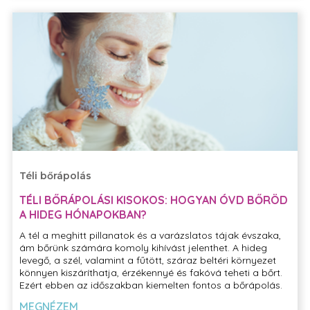
Téli bőrápolás
TÉLI BŐRÁPOLÁSI KISOKOS: HOGYAN ÓVD BŐRÖD
A HIDEG HÓNAPOKBAN?
A tél a meghitt pillanatok és a varázslatos tájak évszaka,
ám bőrünk számára komoly kihívást jelenthet. A hideg
levegő, a szél, valamint a fűtött, száraz beltéri környezet
könnyen kiszáríthatja, érzékennyé és fakóvá teheti a bőrt.
Ezért ebben az időszakban kiemelten fontos a bőrápolás.
Mutatjuk, hogyan gondoskodhatsz a megfelelő
MEGNÉZEM