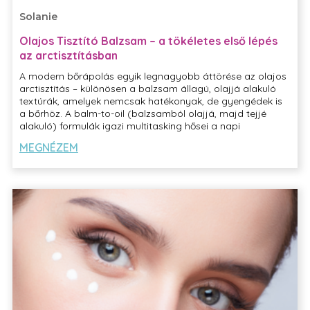
Solanie
Olajos Tisztító Balzsam – a tökéletes első lépés
az arctisztításban
A modern bőrápolás egyik legnagyobb áttörése az olajos
arctisztítás – különösen a balzsam állagú, olajjá alakuló
textúrák, amelyek nemcsak hatékonyak, de gyengédek is
a bőrhöz. A balm-to-oil (balzsamból olajjá, majd tejjé
alakuló) formulák igazi multitasking hősei a napi
rutinodnak, és nem véletlenül örvendenek hatalmas
MEGNÉZEM
népszerűségnek világszerte.