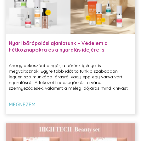
Nyári bőrápolási ajánlatunk – Védelem a
hétköznapokra és a nyaralás idejére is
Ahogy beköszönt a nyár, a bőrünk igényei is
megváltoznak. Egyre több időt töltünk a szabadban,
legyen szó munkába járásról vagy épp egy várva várt
nyaralásról. A fokozott napsugárzás, a városi
szennyeződések, valamint a meleg időjárás mind kihívást
jelentenek bőrünk számára. Ezért hoztuk létre
szezonális
ajánlatunkat
, amely két célzott bőrápolási csomag
MEGNÉZEM
összeállítást mutat be: az egyik a hétköznapi rohanós
napokra fókuszál, a másik a gondtalan vakációk idejére.