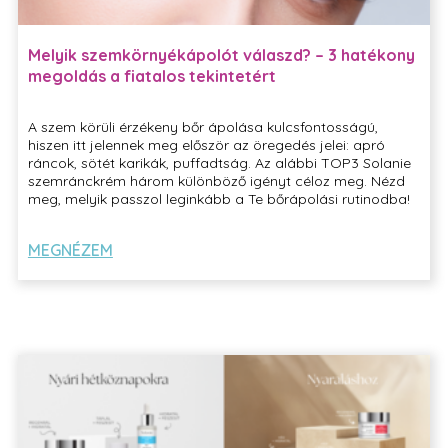
Melyik szemkörnyékápolót válaszd? – 3 hatékony
megoldás a fiatalos tekintetért
A szem körüli érzékeny bőr ápolása kulcsfontosságú,
hiszen itt jelennek meg először az öregedés jelei: apró
ráncok, sötét karikák, puffadtság. Az alábbi TOP3 Solanie
szemránckrém három különböző igényt céloz meg. Nézd
meg, melyik passzol leginkább a Te bőrápolási rutinodba!
MEGNÉZEM