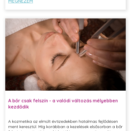
MEGNÉZEM
A bőr csak felszín - a valódi változás mélyebben
kezdődik
A kozmetika az elmúlt évtizedekben hatalmas fejlődésen
ment keresztül. Míg korábban a kezelések elsősorban a bőr