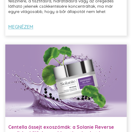
felszínére, a tisztításra, hidratálásra vagy az öregedés
látható jeleinek csökkentésére koncentráltak, ma már
egyre világosabb, hogy a bőr állapotát nem lehet
elszigetelten vizsgálni.
MEGNÉZEM
Centella őssejt exoszómák: a Solanie Reverse