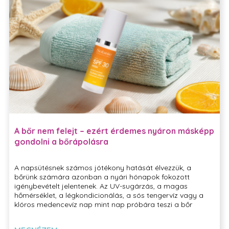
AMPULLÁK
ANTI-AGING
ANTIOXIDÁNS
ARCMASZK
ARCROLLER
ARCTEJ
ARCTISZTÍTÁS
ARCTISZTÍTÓ
ARCÁPOLÁS
ARCÁPOLÓ
A bőr nem felejt – ezért érdemes nyáron másképp
gondolni a bőrápolásra
A napsütésnek számos jótékony hatását élvezzük, a
bőrünk számára azonban a nyári hónapok fokozott
igénybevételt jelentenek. Az UV-sugárzás, a magas
hőmérséklet, a légkondicionálás, a sós tengervíz vagy a
klóros medencevíz nap mint nap próbára teszi a bőr
természetes védekezőrendszerét.