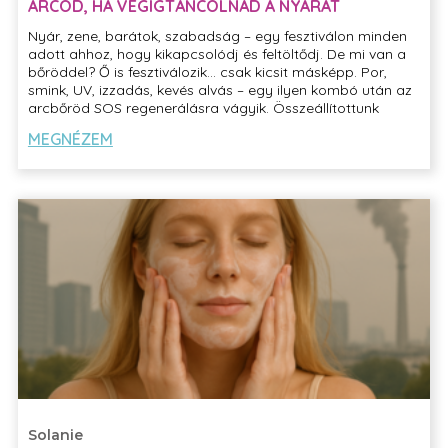
ARCOD, HA VÉGIGTÁNCOLNÁD A NYARAT
Nyár, zene, barátok, szabadság – egy fesztiválon minden
adott ahhoz, hogy kikapcsolódj és feltöltődj. De mi van a
bőröddel? Ő is fesztiválozik… csak kicsit másképp. Por,
smink, UV, izzadás, kevés alvás – egy ilyen kombó után az
arcbőröd SOS regenerálásra vágyik. Összeállítottunk
neked egy mini arcápolási rutint, amit könnyedén
MEGNÉZEM
elvégezhetsz. Ráadásul csak
4 termékre lesz szükséged
,
hogy reggel friss és üde arc nézzen vissza rád a tükörből.
Solanie