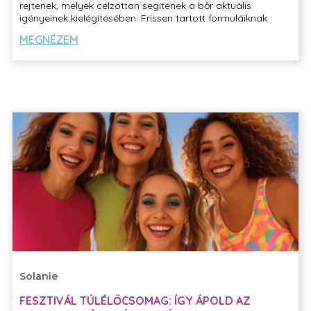
rejtenek, melyek célzottan segítenek a bőr aktuális
igényeinek kielégítésében. Frissen tartott formuláiknak
köszönhetően csak minimális tartósítószerre van szükség –
MEGNÉZEM
a hatóanyagok pedig pont akkor fejtik ki hatásukat,
amikor a legnagyobb szükség van rájuk.
Solanie
FESZTIVÁL TÚLÉLŐCSOMAG: ÍGY ÁPOLD AZ