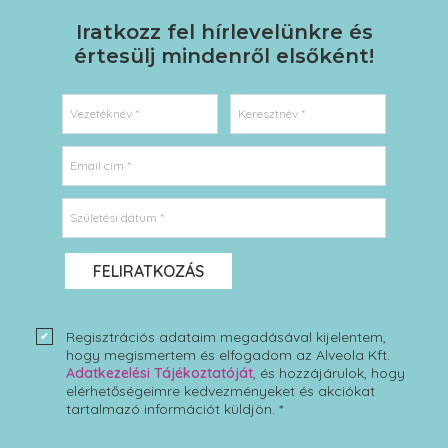
Iratkozz fel hírlevelünkre
és
értesülj mindenről elsőként!
Vezetéknév *
Keresztnév *
Email cím *
Születési dátum *
FELIRATKOZÁS
Regisztrációs adataim megadásával kijelentem,
hogy megismertem és elfogadom az Alveola Kft.
Adatkezelési Tájékoztatóját
, és hozzájárulok, hogy
elérhetőségeimre kedvezményeket és akciókat
tartalmazó információt küldjön. *