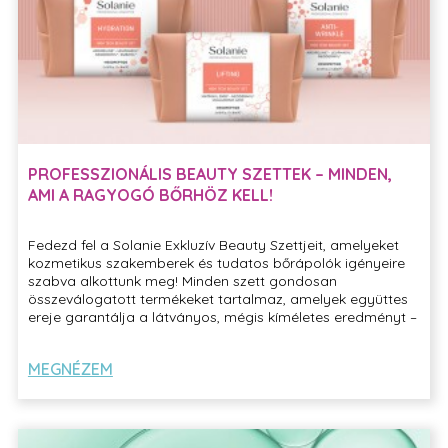
PROFESSZIONÁLIS BEAUTY SZETTEK – MINDEN,
AMI A RAGYOGÓ BŐRHÖZ KELL!
Fedezd fel a Solanie Exkluzív Beauty Szettjeit, amelyeket
kozmetikus szakemberek és tudatos bőrápolók igényeire
szabva alkottunk meg! Minden szett gondosan
összeválogatott termékeket tartalmaz, amelyek együttes
ereje garantálja a látványos, mégis kíméletes eredményt –
legyen szó intenzív kezelésekről vagy a napi bőrápolási
rutin kiegészítéséről.
MEGNÉZEM