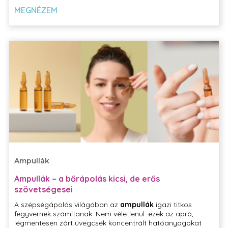
problémára választjuk őket.
MEGNÉZEM
Ampullák
Ampullák – a bőrápolás kicsi, de erős
szövetségesei
A szépségápolás világában az
ampullák
igazi titkos
fegyvernek számítanak. Nem véletlenül: ezek az apró,
légmentesen zárt üvegcsék koncentrált hatóanyagokat