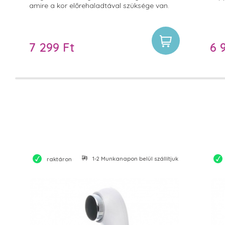
amire a kor előrehaladtával szüksége van.
Nem csak hidratálja, de regenerálja, ápolja
is azt. Rugalmasítja és erősíti szöveti
struktúráját, melyre a mindennapos mimikai
mozgások által okozott igénybevétel miatt
7 299 Ft
6 
feltétlenül szüksége is van.
1-2 Munkanapon belül szállítjuk
raktáron