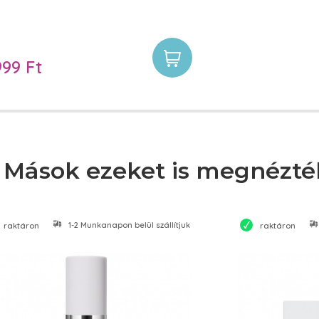
999 Ft
Mások ezeket is megnézté
1-2 Munkanapon belül szállítjuk
raktáron
raktáron