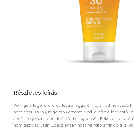
Részletes leírás
Könnyű állagú, arcra és testre egyaránt ajánlott napvédő k
nem hagy zsíros, ragacsos érzetet. Védi a bőrt a leégéstől, 
segít megelőzni a bőr idő előtti öregedését. Fokozottan aján
hámlasztása után. Egész évben használható smink alá is. B
hozzájárulnak a bőr megfelelő hidratáltságának fenntartásá