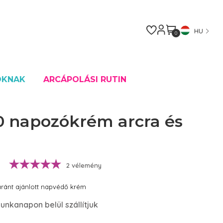
HU
0
OKNAK
ARCÁPOLÁSI RUTIN
0 napozókrém arcra és
2 vélemény
aránt ajánlott napvédő krém
unkanapon belül szállítjuk