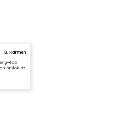
B. Kármen
fényvédő
on örülök az