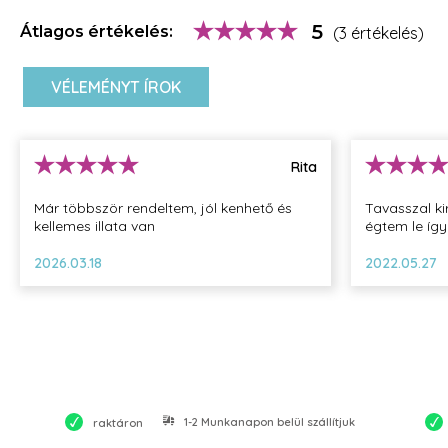
5
Átlagos értékelés:
(3 értékelés)
VÉLEMÉNYT ÍROK
Rita
Már többször rendeltem, jól kenhető és
Tavasszal k
kellemes illata van
égtem le így 
2026.03.18
2022.05.27
1-2 Munkanapon belül szállítjuk
raktáron