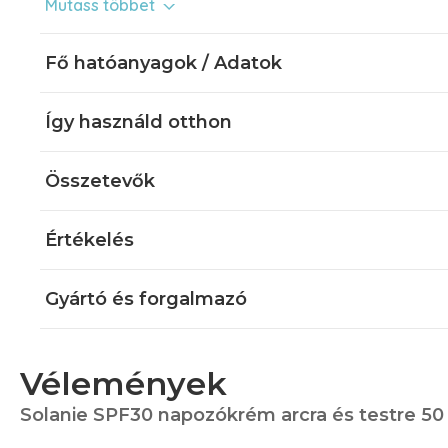
Mutass többet
semleges illata miatt használata férfiaknak is ajánlott.
Fő hatóanyagok / Adatok
Így használd otthon
Összetevők
Értékelés
Gyártó és forgalmazó
Vélemények
Solanie SPF30 napozókrém arcra és testre 50