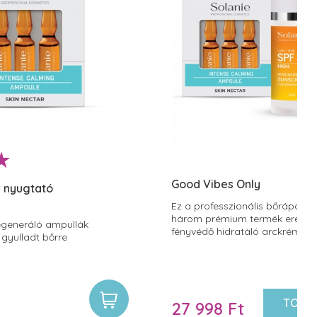
Good Vibes Only
v nyugtató
Ez a professzionális bőrápoló
három prémium termék erejét e
egeneráló ampullák
fényvédő hidratáló arckrémet, i
 gyulladt bőrre
regeneráló ampullákat és egy 
készüléket a hatóanyagok mél
bejuttatásához. A hármas kom
látványosan feszesíti, nyugtatj
a bőrt, miközben maximális vé
TOVÁ
27 998 Ft
biztosít.