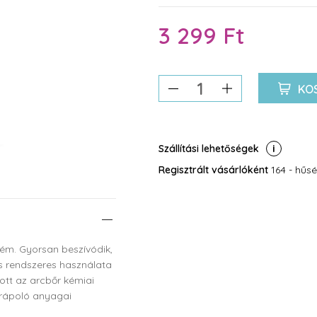
3 299 Ft
KO
Szállítási lehetőségek
Regisztrált vásárlóként
164 - hűsé
rém. Gyorsan beszívódik,
és rendszeres használata
lott az arcbőr kémiai
őrápoló anyagai
hoz. Kellemes, mégis