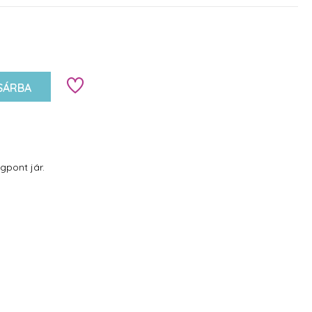
SÁRBA
gpont jár.