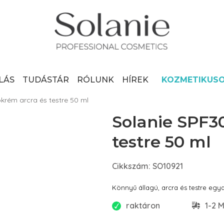
LÁS
TUDÁSTÁR
RÓLUNK
HÍREK
KOZMETIKUS
krém arcra és testre 50 ml
Solanie SPF3
testre 50 ml
Cikkszám: SO10921
Könnyű állagú, arcra és testre egy
raktáron
1-2 M