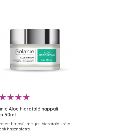
anie Aloe hidratáló nappali
m 50ml
etett hatású, mélyen hidratáló krém
ali használatra