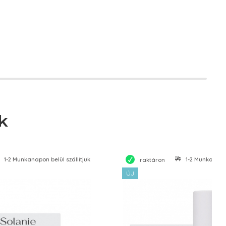
k
1-2 Munkanapon belül szállítjuk
1-2 Munkanapon
raktáron
ÚJ