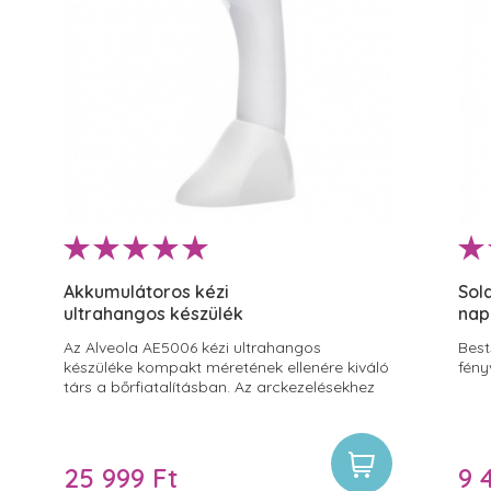
Akkumulátoros kézi
Sol
ultrahangos készülék
nap
Az Alveola AE5006 kézi ultrahangos
Best
készüléke kompakt méretének ellenére kiváló
fény
társ a bőrfiatalításban. Az arckezelésekhez
szükséges 1MHz-es frekvenciája és 1W/cm2
teljesítmény ideális a hatóanyagbevitelhez
és a ráncok kezeléséhez. Az akkumulátoros
kivitelnek köszönhetően pedig egyszerűbbé
25 999 Ft
9 
válik az arc kezelése, hiszen nem kell a