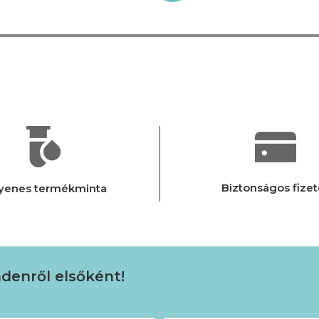
Biztonságos fizet
yenes termékminta
ndenről elsőként!