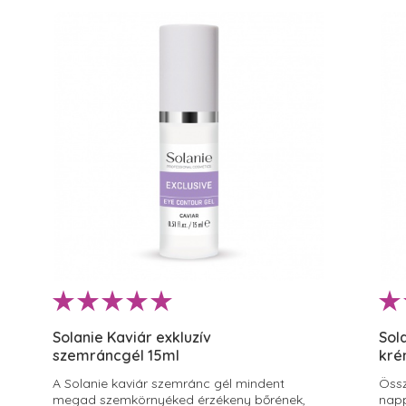
Solanie Kaviár exkluzív
Sol
szemráncgél 15ml
kré
A Solanie kaviár szemránc gél mindent
Össz
megad szemkörnyéked érzékeny bőrének,
napp