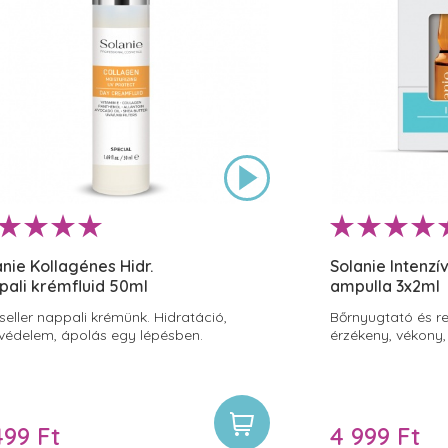
anie Kollagénes Hidr.
Solanie Intenzí
pali krémfluid 50ml
ampulla 3x2ml
seller nappali krémünk. Hidratáció,
Bőrnyugtató és r
védelem, ápolás egy lépésben.
érzékeny, vékony,
499 Ft
4 999 Ft