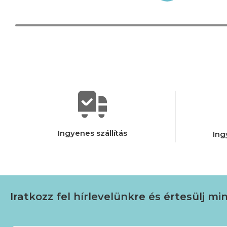
kezelőfejhez vezető kábellel bíbelődnünk.
Ingyenes szállítás
Ing
Iratkozz fel hírlevelünkre
és értesülj mi