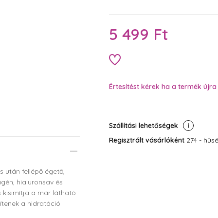
5 499 Ft
Értesítést kérek ha a termék újra 
Szállítási lehetőségek
Regisztrált vásárlóként
274 - hűsé
 után fellépő égető,
lagén, hialuronsav és
 kisimítja a már látható
ítenek a hidratáció