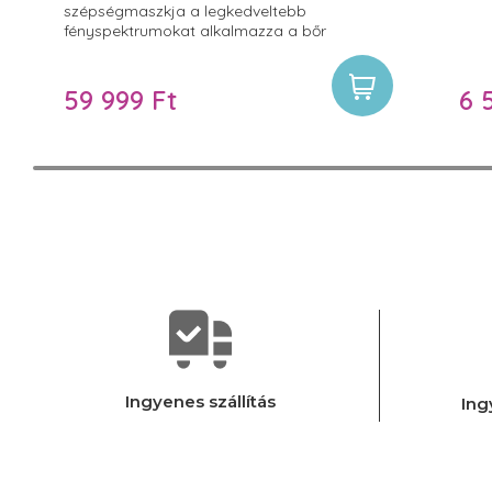
szépségmaszkja a legkedveltebb
fényspektrumokat alkalmazza a bőr
megfiatalítására, energizálására,
működésének optimalizálására vagy éppen
a gyulladt aknés bőrök kezelésére. Az arc
59 999 Ft
6 
formájához jól illeszkedő maszk 120db
polarizált LED fényforrást tartalmaz és
használatával a leggyakoribb 7 terápiás szín
közül választhatunk.
Ingyenes szállítás
Ing