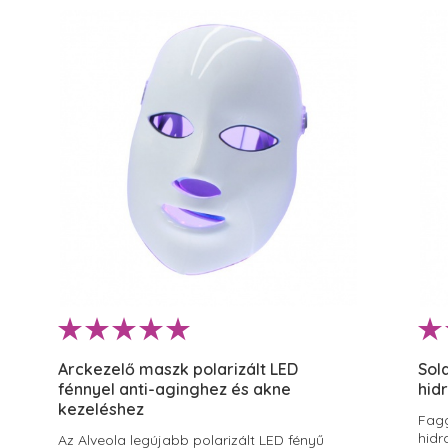
Arckezelő maszk polarizált LED
Sol
fénnyel anti-aginghez és akne
hid
kezeléshez
Fagg
hidr
Az Alveola legújabb polarizált LED fényű