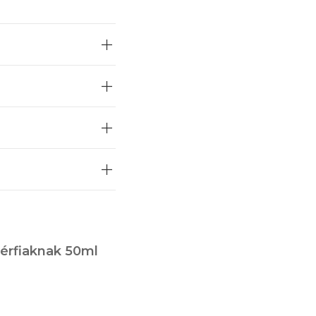
 érintett területre és
férfiaknak 50ml
be ne kerüljön.