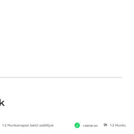
k
1-2 Munkanapon belül szállítjuk
1-2 Munkanapon
raktáron