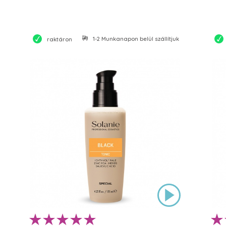
1-2 Munkanapon belül szállítjuk
raktáron