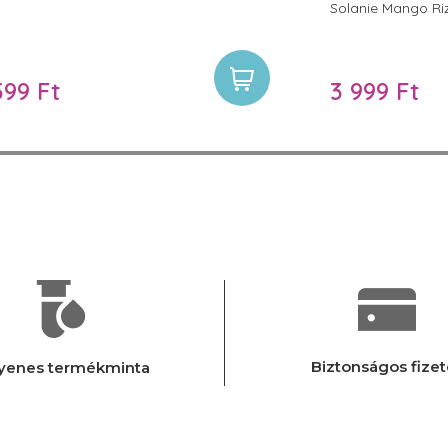
Solanie Mango Riz
megteheted ezt, 
és kémiai úton távo
szarusejteket és
felszínéről és tes
599 Ft
3 999 Ft
bőrápoló kozmet
Biztonságos fizet
yenes termékminta