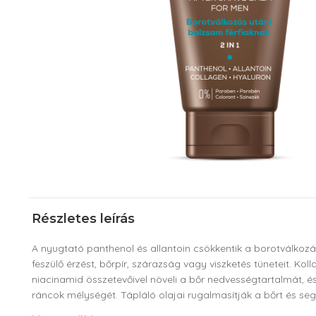
Részletes leírás
A nyugtató panthenol és allantoin csökkentik a borotválkozás
feszülő érzést, bőrpír, szárazság vagy viszketés tüneteit. Kol
niacinamid összetevőivel növeli a bőr nedvességtartalmát, és
ráncok mélységét. Tápláló olajai rugalmasítják a bőrt és seg
megőrzésében.