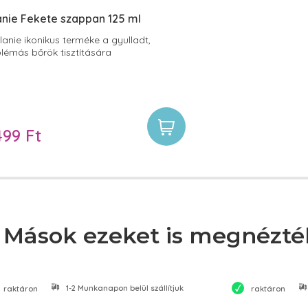
anie Fekete szappan 125 ml
lanie ikonikus terméke a gyulladt,
lémás bőrök tisztítására
499 Ft
Mások ezeket is megnézté
1-2 Munkanapon belül szállítjuk
raktáron
raktáron