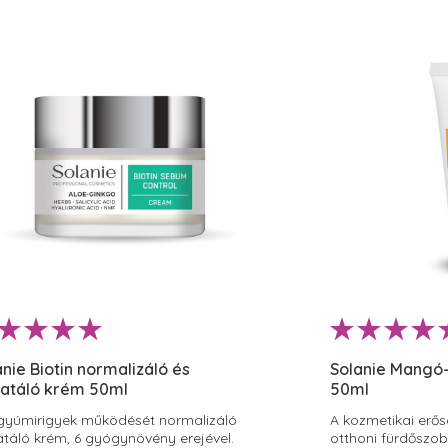
anie Biotin normalizáló és
Solanie Mangó-
ratáló krém 50ml
50ml
yúmirigyek működését normalizáló
A kozmetikai erő
atáló krém, 6 gyógynövény erejével.
otthoni fürdőszo