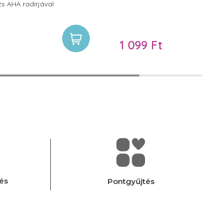
s AHA radírjával
mely kombinált mechanikai
lítja el az elhalt
 szennyeződéseket bőröd
zi átjárhatóvá azt a különféle
1 099 Ft
ikumok számára.
és
Pontgyűjtés