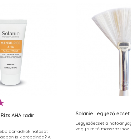
Solanie Legyező ecset
Rizs AHA radír
Legyezőecset a hatóanyagok fe
vagy simító masszázshoz.
sebb bőrradírok hatását
bádban is kipróbálnád? A