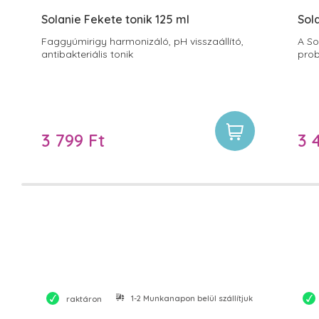
Solanie Fekete tonik 125 ml
Sol
Faggyúmirigy harmonizáló, pH visszaállító,
A So
antibakteriális tonik
prob
3 799 Ft
3 
1-2 Munkanapon belül szállítjuk
raktáron