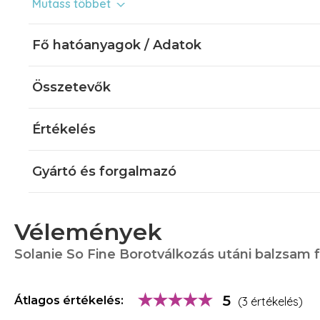
Mutass többet
Miért válaszd a So Fine Borotválkozás utáni balzsamot?
Fő hatóanyagok / Adatok
megnyugtatja az irritált bőrt
csökkenti a bőr kipirosodását
friss érzetet kölcsönöz arcbőrnek
Összetevők
puhává és frissé varázsolja a bőrt
enyhíti a fellépő kellemetlen tüneteket
hidratálja és regenerálja az arcbőrt
Értékelés
tökéletesen kiegészíti férfi HYALURON arckrémet
Bőrbarát formula:
Gyártó és forgalmazó
0% Parabén
0% Színezék
Használat:
Vélemények
A borotválkozást követően vigyen fel belőle kis mennyiséget az
gyengéden masszírozza be. Minden nap használható.
Solanie So Fine Borotválkozás utáni balzsam 
Figyelmeztetés:
Külsőleges használatra. Gyermekektől elzárva tartandó. Szem
5
Átlagos értékelés:
(3 értékelés)