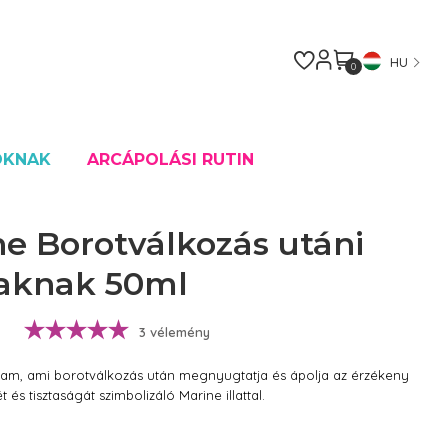
HU
0
OKNAK
ARCÁPOLÁSI RUTIN
ne Borotválkozás utáni
iaknak 50ml
3 vélemény
sam, ami borotválkozás után megnyugtatja és ápolja az érzékeny
t és tisztaságát szimbolizáló Marine illattal.