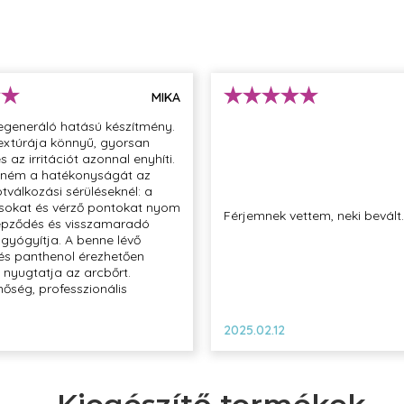
 Triglyceride,
Copolymer, Aloe
 Squalane, Dimethicone,
e, Parfum,
MIKA
nthenol, Propylene
, Ethylhexylglycerin,
egeneráló hatású készítmény.
lool, Alpha-Isomethyl
extúrája könnyű, gyorsan
s az irritációt azonnal enyhíti.
lném a hatékonyságát az
válkozási sérüléseknél: a
sokat és vérző pontokat nyom
Férjemnek vettem, neki bevált.
képződés és visszamaradó
l gyógyítja. A benne lévő
 és panthenol érezhetően
s nyugtatja az arcbőrt.
őség, professzionális
2025.02.12