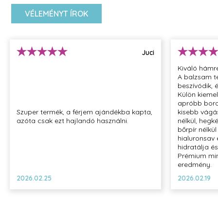
Összetevők:
Aqua, Glycerin, Butyrospermum Parkii Butter, Caprylic/Capric
VÉLEMÉNYT ÍROK
Niacinamide, Acrylamide/ Sodium Acryloyldimethyltaurate 
Barbadensis Leaf Juice, Phenoxyethanol, C13-14 Isoparaffin,
Xanthan Gum, Tocopheryl Acetate, Laureth-7, Triethanolamin
Juci
Acrylates/C10-30 Alkyl Acrylate Crosspolymer, Allantoin, Pa
Glycol, Soluble Collagen, Sodium Hyaluronate, Disodium EDTA
Kiváló hámr
Sodium Benzoate, Citronellol, Hexyl Cinnamal, Limonene, Lina
A balzsam t
beszívódik, é
Ionone
Külön kieme
apróbb borot
Szuper termék, a férjem ajándékba kapta,
kisebb vágá
azóta csak ezt hajlandó használni.
nélkül, heg
bőrpír nélkü
hialuronsav
hidratálja é
Prémium min
eredmény.
2026.02.25
2026.02.19