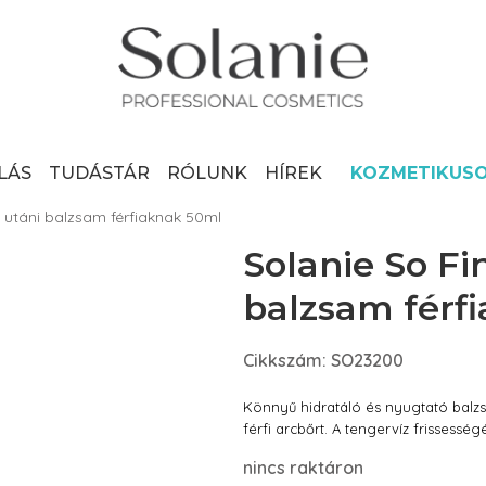
LÁS
TUDÁSTÁR
RÓLUNK
HÍREK
KOZMETIKUS
 utáni balzsam férfiaknak 50ml
Solanie So Fi
balzsam férf
Cikkszám: SO23200
Könnyű hidratáló és nyugtató balz
férfi arcbőrt. A tengervíz frissességé
nincs raktáron