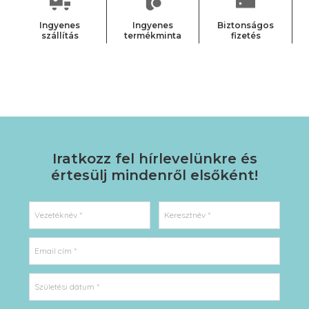
Ingyenes
Ingyenes
Biztonságos
szállítás
termékminta
fizetés
Iratkozz fel hírlevelünkre
és
értesülj mindenről elsőként!
Vezetéknév *
Keresztnév *
Email cím *
Születési dátum *