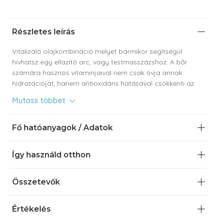
Részletes leírás
Vitalizáló olajkombináció melyet bármikor segítségül
hívhatsz egy ellazító arc, vagy testmasszázshoz. A bőr
számára hasznos vitaminjaival nem csak óvja annak
hidratációját, hanem antioxidáns hatásával csökkenti az
azt ért oxidatív stressz mértékét is.
Mutass többet
B-, E-, C-vitaminjai segítenek az egészséges bőrkép
fenntartásában és antioxidáns hatásúak. Megkötik a nem
Fő hatóanyagok / Adatok
kívánatos szabadgyököket és mérséklik a bőrt érő oxidatív
stressz mértékét. Ásványi anyagai értékes tápanyagokkal
Így használd otthon
látják el a bőrt, hogy az megőrízze vitalitását. Növényi olaj
komponensei finom rétegként vonják be a bőrt és
megakadályozzák annak nem kívánatos vízvesztését.
Összetevők
Ugyanakkor támogatják a benne megtalálható körömvirág
regeneráló és bőrnyugtató hatását.
Értékelés