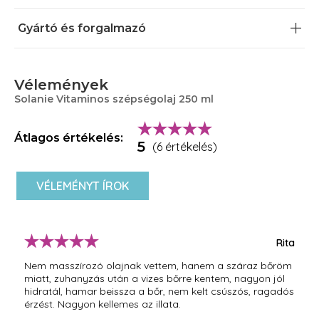
Miért válaszd a Vitaminos szépségolajat?
Gyártó és forgalmazó
Növényi olaj kivonataival (napraforgóolaj,
körömvirágolaj, búzacsíraolaj) ideális egy arc, vagy
testmasszázshoz
Dúsíthatod vele kedvenc arckrémed a téli hónapok
Vélemények
során
E-vitamin összetevőjével erős antioxidáns hatású,
Solanie Vitaminos szépségolaj 250 ml
mérségkli a bőrt ért oxidatív stressz hatását
C-vitamin komponense nem csak antioxidáns, hanem
hatékonyan fokozza a bőr immunitását
Átlagos értékelés:
5
(6 értékelés)
A benne található körömvirág kivonat regeneráló és
bőrnyugtató hatású
VÉLEMÉNYT ÍROK
Rita
Nem masszírozó olajnak vettem, hanem a száraz bőröm
miatt, zuhanyzás után a vizes bőrre kentem, nagyon jól
hidratál, hamar beissza a bőr, nem kelt csúszós, ragadós
érzést. Nagyon kellemes az illata.