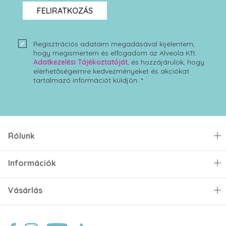
FELIRATKOZÁS
Regisztrációs adataim megadásával kijelentem,
hogy megismertem és elfogadom az Alveola Kft.
Adatkezelési Tájékoztatóját
, és hozzájárulok, hogy
elérhetőségeimre kedvezményeket és akciókat
tartalmazó információt küldjön. *
Rólunk
Információk
Vásárlás