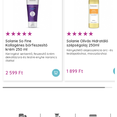
2025.02.12
emma
Kedvenc masszázsolajom valaha!!
2025.01.26
Solanie So Fine
Solanie Olívás Hidratáló
Kollagénes bőrfeszesítő
szépségolaj 250ml
krém 250 ml
Kényeztető olajesszencia arc- és
testápoláshoz, masszázshoz.
Keringést serkentő, feszesítő krém
dekoltázsra és testre enyhe narancs
Anikó
illattal
Nagyon jo termék , ajánlom mindenkinek!
1 899 Ft
2 599 Ft
2024.11.24