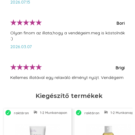
2026.07.15
Bori
Olyan finom az illata,hogy a vendégeim.meg is kóstolnák
:)
2026.03.07
Brigi
Kellemes illatával egy relaxàló élményt nyújt. Vendégeim
imádják
2025.12.15
Kiegészítő termékek
lilla
1-2 Munkanapon belül szállítjuk
1-2 Munkanapon
raktáron
raktáron
Testmasszázshoz használom, nekem bevált. A
körömvirág-kivonatot kifejezetten szeretem benne, segíti
a relaxált állapot elérését.