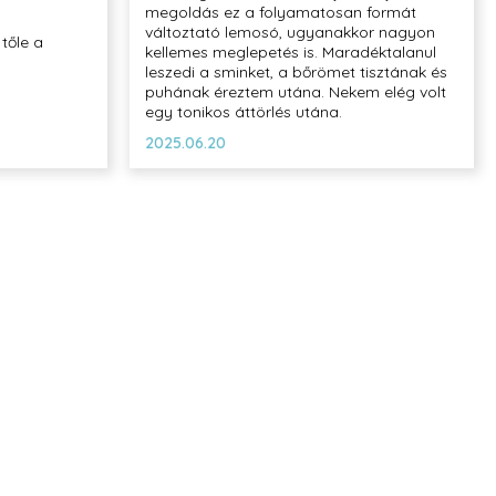
megoldás ez a folyamatosan formát
változtató lemosó, ugyanakkor nagyon
 tőle a
kellemes meglepetés is. Maradéktalanul
leszedi a sminket, a bőrömet tisztának és
puhának éreztem utána. Nekem elég volt
egy tonikos áttörlés utána.
2025.06.20