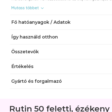
egy nedves vattakoronggal könnyedén eltávolítható és leöblí
Mutass többet
szárítaná a bőrt. Az eredmény? Tiszta, friss és üde bőr mind
olajos lemosó ideális az egész család számára.
Fő hatóanyagok / Adatok
Így használd otthon
Összetevők
Értékelés
Gyártó és forgalmazó
Rutin 50 feletti, ézékeny