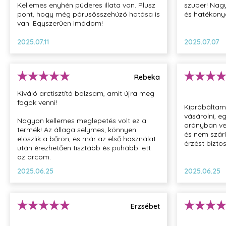
Kellemes enyhén púderes illata van. Plusz
szuper! Nag
pont, hogy még pórusösszehúzó hatása is
és hatékonya
van. Egyszerűen imádom!
2025.07.11
2025.07.07
Rebeka
Kiváló arctisztító balzsam, amit újra meg
fogok venni!
Kipróbáltam
vásárolni, e
Nagyon kellemes meglepetés volt ez a
arányban verh
termék! Az állaga selymes, könnyen
és nem szárí
eloszlik a bőrön, és már az első használat
érzést biztos
után érezhetően tisztább és puhább lett
az arcom.
2025.06.25
2025.06.25
Erzsébet