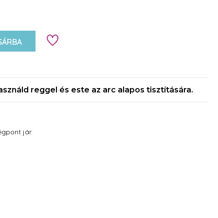
SÁRBA
sználd reggel és este az arc alapos tisztítására.
gpont jár.