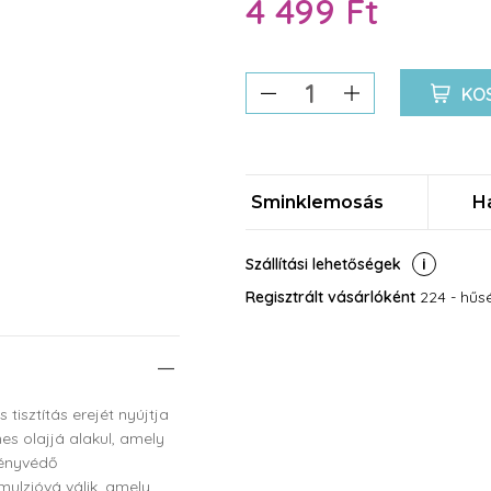
4 499 Ft
KO
Sminklemosás
Ha
Szállítási lehetőségek
Regisztrált vásárlóként
224 - hűsé
 tisztítás erejét nyújtja
es olajjá alakul, amely
fényvédő
ulzióvá válik, amely