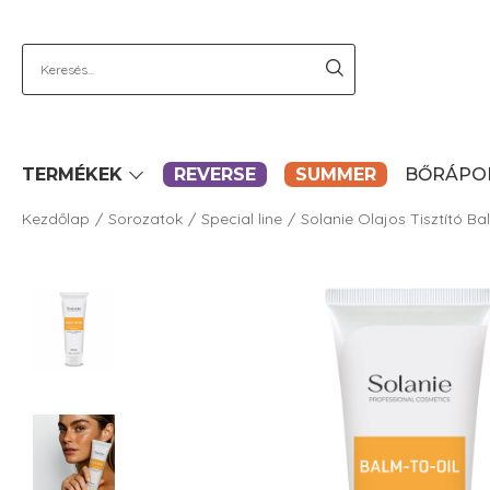
TERMÉKEK
REVERSE
SUMMER
BŐRÁPO
Kezdőlap
Sorozatok
Special line
Solanie Olajos Tisztító B