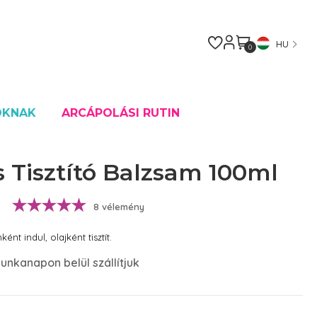
HU
0
OKNAK
ARCÁPOLÁSI RUTIN
s Tisztító Balzsam 100ml
8 vélemény
nt indul, olajként tisztít.
unkanapon belül szállítjuk