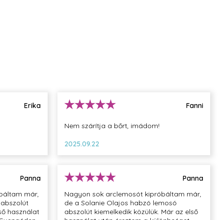
Erika
Fanni
Nem szárítja a bőrt, imádom!
2025.09.22
Panna
Panna
báltam már,
Nagyon sok arclemosót kipróbáltam már,
 abszolút
de a Solanie Olajos habzó lemosó
ső használat
abszolút kiemelkedik közülük. Már az első