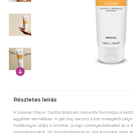
Részletes leírás
A Solanie Olajos Tisztító Balzsam innovatív formulája a kettős
egyetlen termékben. A gél-olaj textúra a bőr melegétől selym
hatékonyan oldja a sminket, a napi szennyeződéseket és a 
maradványokat. Víz hozzáadásával az olaj könnyed, tejes em