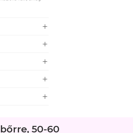
thető, anélkül, hogy
en használat után. Ez az
 bőrre, 50-60