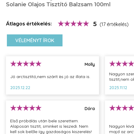
Solanie Olajos Tisztító Balzsam 100ml
5
Átlagos értékelés:
(17 értékelés)
VÉLEMÉNYT ÍROK
Molly
Nagyon szere
Jó arctisztító,nem szárít ès jó az illata is.
tisztít,nem 
2025.12.22
2025.11.12
Dóra
Első próbálás után bele szerettem.
Alaposan tisztít, sminket is leszedi. Nem
Nagyon kívá
kell sok belőle így gazdaságos kiszerelés!
majd az arct