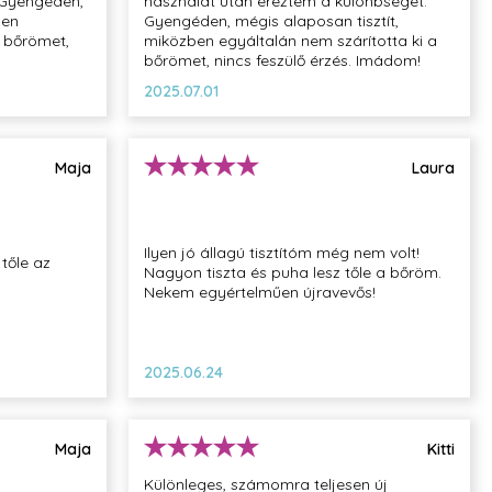
 Gyengéden,
használat után éreztem a különbséget.
ben
Gyengéden, mégis alaposan tisztít,
a bőrömet,
miközben egyáltalán nem szárította ki a
bőrömet, nincs feszülő érzés. Imádom!
2025.07.01
Maja
Laura
Ilyen jó állagú tisztítóm még nem volt!
 tőle az
Nagyon tiszta és puha lesz tőle a bőröm.
Nekem egyértelműen újravevős!
2025.06.24
Maja
Kitti
Különleges, számomra teljesen új