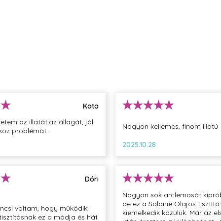
Kata
tem az illatát,az állagát, jól
Nagyon kellemes, finom illatú
okoz problémát...
2025.10.28
Dóri
Nagyon sok arclemosót kipró
de ez a Solanie Olajos tisztító
ncsi voltam, hogy működik
kiemelkedik közülük. Már az el
isztításnak ez a módja és hát