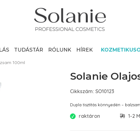
LÁS
TUDÁSTÁR
RÓLUNK
HÍREK
KOZMETIKUS
alzsam 100ml
Solanie Olajo
Cikkszám: SO10123
Dupla tisztítás könnyedén – balzsamké
raktáron
1-2 M