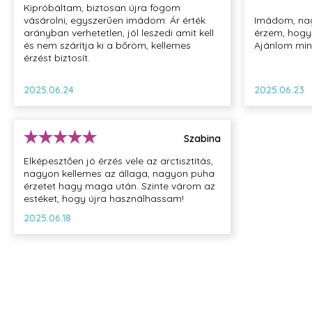
Kipróbáltam, biztosan újra fogom
vásárolni, egyszerűen imádom. Ár érték
Imádom, nag
arányban verhetetlen, jól leszedi amit kell
érzem, hogy
és nem szárítja ki a bőröm, kellemes
Ajánlom min
érzést biztosít.
2025.06.24
2025.06.23
Szabina
Elképesztően jó érzés vele az arctisztítás,
nagyon kellemes az állaga, nagyon puha
érzetet hagy maga után. Szinte várom az
estéket, hogy újra használhassam!
2025.06.18