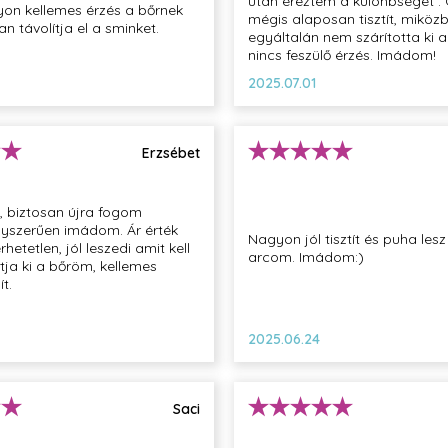
után éreztem a különbséget .
yon kellemes érzés a bőrnek
mégis alaposan tisztít, miköz
n távolítja el a sminket.
egyáltalán nem szárította ki 
nincs feszülő érzés. Imádom!
2025.07.01
Erzsébet
, biztosan újra fogom
gyszerűen imádom. Ár érték
Nagyon jól tisztít és puha lesz
etetlen, jól leszedi amit kell
arcom. Imádom:)
tja ki a bőröm, kellemes
ít.
2025.06.24
Saci