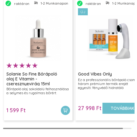
1-2 Munkanapon belül szállítjuk
1-2 Munkanapon
raktáron
raktáron
ÚJ
Solanie So Fine Bőrápoló
Good Vibes Only
olaj E Vitamin -
Ez a professzionális bőrápoló csom
cseresznyevirág 15ml
három prémium termék erejét
egyesíti: fényvédő hidratáló
Bőrápoló olaj sokoldalú felhasználása
arckrémet, intenzív regeneráló
a selymes és rugalmas bőrért.
ampullákat és egy ultrahangos
készüléket a hatóanyagok mély
bejuttatásához. A hármas kombiná
27 998 Ft
látványosan feszesíti, nyugtatja és
TOVÁBBIAK
1 599 Ft
megújítja a bőrt, miközben maximá
védelmet biztosít.