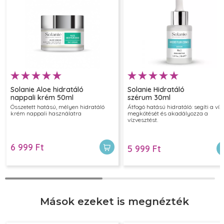
Sára
Érzékeny bőröm van, és sok arctisztító irritálta. Viszont ez
nem csíp, és nem okoz kipirosodást. Biztos újravásárlom.
2025.09.22
Solanie Aloe hidratáló
Solanie Hidratáló
nappali krém 50ml
szérum 30ml
Összetett hatású, mélyen hidratáló
Átfogó hatású hidratáló: segíti a víz
krém nappali használatra
megkötését és akadályozza a
vízvesztést.
6 999 Ft
5 999 Ft
Mások ezeket is megnézték