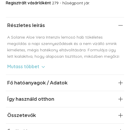
Regisztrált vásárlóként
279 - hűségpont jár.
Részletes leírás
A Solanie Aloe Vera Intenzív lemosó hab tökéletes
megoldás a napi szennyeződések és a nem vízálló smink
kíméletes, mégis hatékony eltávolítására. Formulája úgy
lett kialakítva, hogy alaposan tisztítson, miközben megőrzi
a bőr természetes egyensúlyát. Sokrétű
Mutass többet
felhasználhatóságának köszönhetően nem csupán az
arctisztítás terén, hanem a teljes test bőrápolásában is
megállja a helyét. Ideális választás nyaralásokhoz,
Fő hatóanyagok / Adatok
edzőtermi használatra, és az egész család számára. pH-ja
révén akár intim mosakodóként is alkalmazható.
Így használd otthon
A lemosó hab kiemelkedő előnyei:
Összetevők
Hatékony tisztítás szárító hatás nélkül
: Eltávolítja a
nem vízálló sminket és a napi szennyeződéseket,
miközben óvja a bőr természetes védőrétegét.