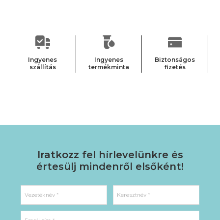
Ingyenes
Ingyenes
Biztonságos
szállítás
termékminta
fizetés
Iratkozz fel hírlevelünkre
és
értesülj mindenről elsőként!
Vezetéknév *
Keresztnév *