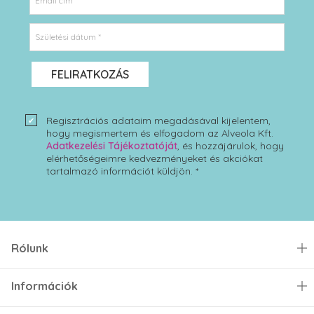
Email cím *
Születési dátum *
FELIRATKOZÁS
Regisztrációs adataim megadásával kijelentem,
hogy megismertem és elfogadom az Alveola Kft.
Adatkezelési Tájékoztatóját
, és hozzájárulok, hogy
elérhetőségeimre kedvezményeket és akciókat
tartalmazó információt küldjön. *
Rólunk
Információk