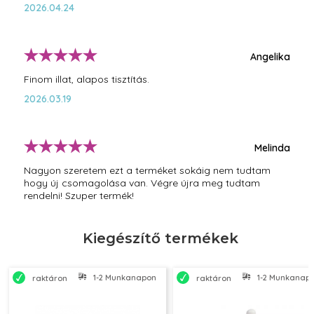
bőrápolási rutint.
2026.04.24
Angelika
Finom illat, alapos tisztítás.
2026.03.19
Melinda
Nagyon szeretem ezt a terméket sokáig nem tudtam
hogy új csomagolása van. Végre újra meg tudtam
rendelni! Szuper termék!
2026.02.16
Kiegészítő termékek
Szilvia
1-2 Munkanapon belül szállítjuk
1-2 Munkanapon
raktáron
raktáron
Mindennap használom!
2025.09.26