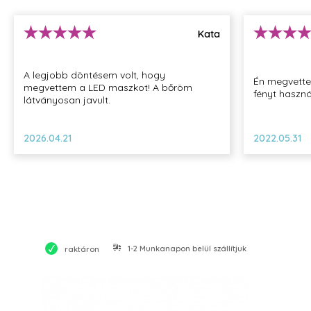
működésének gátlása
Zöld
: bőr pigmentképzési folyamatainak optimalizálása
Lila
: bőr sejtjeinek energizálása
Kata
Türkiz
: anyagcsere folyamatok harmonizálása
Sárgászöld
: kollagén és elasztikus rostok termelődéséne
Hideg kék
: irha szöveti állományának élénkítése
A legjobb döntésem volt, hogy
Én megvette
Professzionális termék - Vásárlását szakmai vásárló (szakmá
megvettem a LED maszkot! A bőröm
fényt haszná
látványosan javult.
vagy üzleti tevékenysége körében eljáró személy) számára j
szakmai vásárló (vállalkozás) esetében a 151/2003. Korm. rend
nem vonatkozik, azonban az Alveola saját jótállási feltételei s
2026.04.21
2022.05.31
vállal.
1-2 Munkanapon belül szállítjuk
raktáron