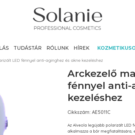
LÁS
TUDÁSTÁR
RÓLUNK
HÍREK
KOZMETIKUS
rizált LED fénnyel anti-aginghez és akne kezeléshez
Arckezelő ma
fénnyel anti
kezeléshez
Cikkszám: AE5011C
Az Alveola legújabb polarizált LE
alkalmazza a bőr megfiatalítására,