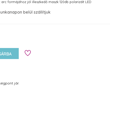
 arc formájához jól illeszkedő maszk 120db polarizált LED
val a leggyakoribb 7 terápiás szín közül választhatunk.
unkanapon belül szállítjuk
SÁRBA
égpont jár.