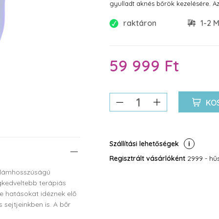
gyulladt aknés bőrök kezelésére. Az
fényforrást tartalmaz és használatá
raktáron
1-2 M
59 999 Ft
KO
Szállítási lehetőségek
Regisztrált vásárlóként
2999 - hűs
ullámhosszúságú
kedveltebb terápiás
le hatásokat idéznek elő
sejtjeinkben is. A bőr
generálhatnak,