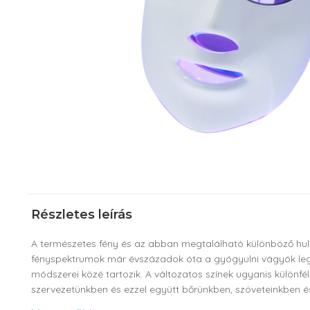
Részletes leírás
A természetes fény és az abban megtalálható különböző h
fényspektrumok már évszázadok óta a gyógyulni vágyók leg
módszerei közé tartozik. A változatos színek ugyanis különfé
szervezetünkben és ezzel együtt bőrünkben, szöveteinkben és 
célkromofóráiban elnyelődő színes fények nyugtathatnak, re