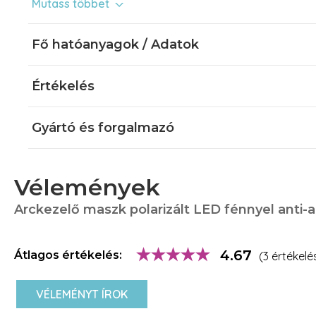
Mutass többet
élénkíthetnek és megannyi számos más hatást biztosíthatnak
Az Alveola legújabb polarizált LED fényű szépségmaszkja a 
Fő hatóanyagok / Adatok
fényspektrumokat alkalmazza a bőr megfiatalítására, ener
optimalizálására vagy éppen a gyulladt aknés bőrök kezelés
Értékelés
jól illeszkedő maszk 120db polarizált LED fényforrást tartal
leggyakoribb 7 terápiás szín (vörös/infravörös, kék, zöld, lila,
hidegkék) közül választhatunk. A kiválasztott fényspektrum é
Gyártó és forgalmazó
fényenergia a kezelések során a bőr legmélyebb rétegeibe is
változásokat előidézni.
LED maszk jellemzői:
Vélemények
Az arc formájához jól illeszkedő ergonómikus forma
Arckezelő maszk polarizált LED fénnyel anti
120 LED fényforrás a magasabb kezelési hatékonyságho
7 terápiás szín
Vezetékes, hálózati használat
4.67
Átlagos értékelés:
(3 értékelé
A LED maszk által használható színek hatásai:
VÉLEMÉNYT ÍROK
Vörös
: élénkítés, regenerálás
Kék
: gyulladás csökkentés, AKNE kialakulásáért felelős p