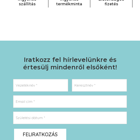
szállítás
termékminta
fizetés
Iratkozz fel hírlevelünkre
és
értesülj mindenről elsőként!
Vezetéknév *
Keresztnév *
Email cím *
Születési dátum *
FELIRATKOZÁS