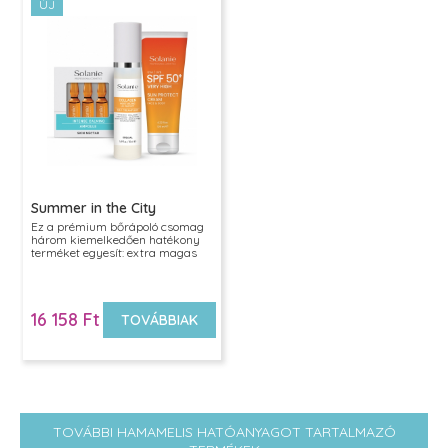
ÚJ
Summer in the City
Ez a prémium bőrápoló csomag
három kiemelkedően hatékony
terméket egyesít: extra magas
SPF50 fényvédelmet, intenzív
kollagénes hidratálást és
regeneráló anti-aging
ampullákat. A hármas
16 158 Ft
kombináció tökéletes választás
TOVÁBBIAK
mindenkinek, aki ragyogó, feszes,
nyugodt és védett bőrre vágyik
egész évben.
TOVÁBBI HAMAMELIS HATÓANYAGOT TARTALMAZÓ