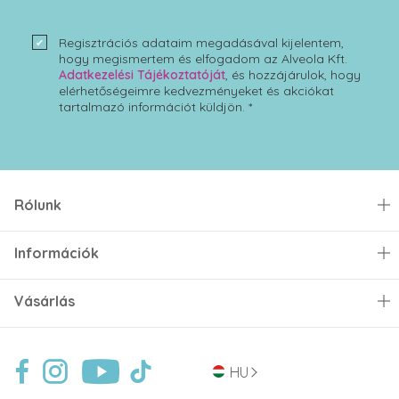
Regisztrációs adataim megadásával kijelentem,
hogy megismertem és elfogadom az Alveola Kft.
Adatkezelési Tájékoztatóját
, és hozzájárulok, hogy
elérhetőségeimre kedvezményeket és akciókat
tartalmazó információt küldjön. *
Rólunk
Információk
Vásárlás
HU