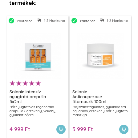
termékek:
1-2 Munkanapon belül szállítjuk
1-2 Munkanapon bel
raktáron
raktáron
Solanie Intenzív
Solanie
nyugtató ampulla
Anticouperose
3x2ml
fitomaszk 100ml
Bőrnyugtató és regeneráló
Hajszálértágulatos, gyulladásra
ampullák érzékeny, vékony,
hajlamos, érzékeny bőr nyugtató
gyulladt bőrre
maszkja
4 999 Ft
5 999 Ft