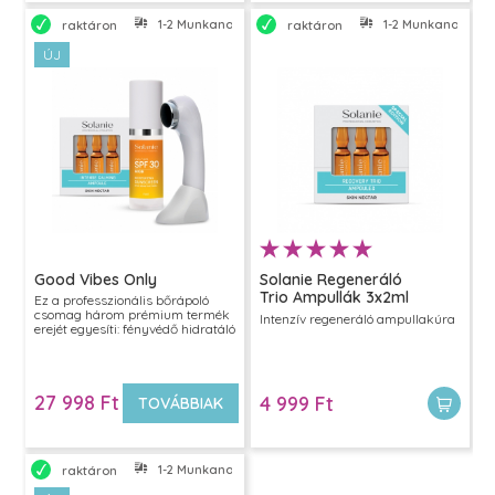
1-2 Munkanapon belül szállítjuk
1-2 Munkanapon bel
raktáron
raktáron
ÚJ
Good Vibes Only
Solanie Regeneráló
Trio Ampullák 3x2ml
Ez a professzionális bőrápoló
csomag három prémium termék
Intenzív regeneráló ampullakúra
erejét egyesíti: fényvédő hidratáló
arckrémet, intenzív regeneráló
ampullákat és egy ultrahangos
készüléket a hatóanyagok mély
bejuttatásához. A hármas
27 998 Ft
4 999 Ft
kombináció látványosan feszesíti,
TOVÁBBIAK
nyugtatja és megújítja a bőrt,
miközben maximális védelmet
biztosít.
1-2 Munkanapon belül szállítjuk
raktáron