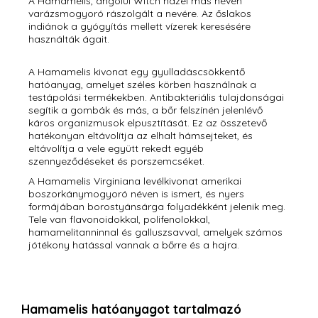
A Hamamelis, angolul Witch hazel más néven
varázsmogyoró rászolgált a nevére. Az őslakos
indiánok a gyógyítás mellett vízerek keresésére
használták ágait.
A Hamamelis kivonat egy gyulladáscsökkentő
hatóanyag, amelyet széles körben használnak a
testápolási termékekben. Antibakteriális tulajdonságai
segítik a gombák és más, a bőr felszínén jelenlévő
káros organizmusok elpusztítását. Ez az összetevő
hatékonyan eltávolítja az elhalt hámsejteket, és
eltávolítja a vele együtt rekedt egyéb
szennyeződéseket és porszemcséket.
A Hamamelis Virginiana levélkivonat amerikai
boszorkánymogyoró néven is ismert, és nyers
formájában borostyánsárga folyadékként jelenik meg.
Tele van flavonoidokkal, polifenolokkal,
hamamelitanninnal és galluszsavval, amelyek számos
jótékony hatással vannak a bőrre és a hajra.
Hamamelis hatóanyagot tartalmazó