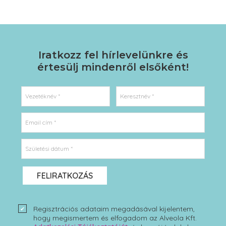
Iratkozz fel hírlevelünkre
és
értesülj mindenről elsőként!
Vezetéknév *
Keresztnév *
Email cím *
Születési dátum *
FELIRATKOZÁS
Regisztrációs adataim megadásával kijelentem,
hogy megismertem és elfogadom az Alveola Kft.