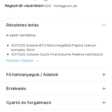
Regisztrált vásárlóként
824 - hűségpont jár.
Részletes leírás
A szett tartalma:
SO11225 Solanie BTX Ráncmegelőző Peptid szérum
komplex 30ml
SO11200 Solanie Quick Fine Enzyme Peeling Hámlasztó
gél 30 ml
Mutass többet
PRSO009 Solanie neszeszer
Argireline® · Leuphasyl®· Neodermyl®
Fő hatóanyagok / Adatok
A mimikai ráncokat finoman ellazító, feltöltő szérum és a
bőrmegújító enzimes peeling simább, üdébb arcbőrt
Értékelés
varázsol.
Gyártó és forgalmazó
A 3 Peptides Ránctalanító High-Tech Beauty Szett egy
tudományosan fejlesztett bőrápolási kombináció, amely a