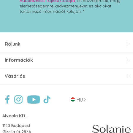
Adatkezelési Tájékoztatóját
, és hozzájárulok, hogy
elérhetőségeimre kedvezményeket és akciókat
tartalmazó információt küldjön. *
Rólunk
Információk
Vásárlás
HU
Alveola Kft.
1143 Budapest
Gizella út 28/A