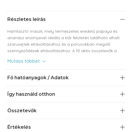
Részletes leírás
Hámlasztó maszk, mely természetes eredetű papaya és
ananász enzimjeivel ideális a bőr felületén található elhalt
szarusejtek eltávolításához és a pórusokban megülő
szennyeződések eltávolításához. A fő aktív összetevők a
papain és bromelain kíméletesen oldják a szarusejteket
Mutass többet
összetartó fehérje kötéseket, melyekkel a bőr
átjárhatósága többszörösére fokozható. Az intenzív peeling
hatásnak köszönhetően nem csak a bőr tisztul meg, hanem
Fő hatóanyagok / Adatok
hatására fokozódik az új sejtek képződése és az élő sejtek
száma a hámban.
Így használd otthon
Miért válaszd az Enzim hámlasztó maszkot?
Összetevők
Hatékonan tisztítja meg a bőrfelszínt az elhalt
szarusejtektől és bőrfelszíni faggyútól
Hámlasztó hatásával stimulája a bőrmegújító
Értékelés
folyamatokat