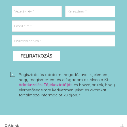
Vezetéknév *
Keresztnév *
Email cím *
Születési dátum *
FELIRATKOZÁS
Regisztrációs adataim megadásával kijelentem,
hogy megismertem és elfogadom az Alveola Kft.
Adatkezelési Tájékoztatóját
, és hozzájárulok, hogy
elérhetőségeimre kedvezményeket és akciókat
tartalmazó információt küldjön. *
Rólunk