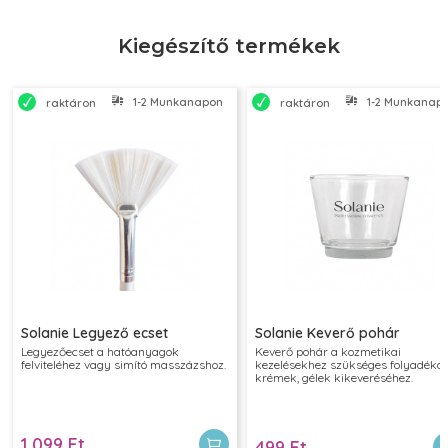
Kiegészítő termékek
1-2 Munkanapon belül szállítjuk
1-2 Munkanapon
raktáron
raktáron
Solanie Legyező ecset
Solanie Keverő pohár
Legyezőecset a hatóanyagok
Keverő pohár a kozmetikai
felviteléhez vagy simító masszázshoz.
kezelésekhez szükséges folyadékok
krémek, gélek kikeveréséhez.
1 099 Ft
499 Ft