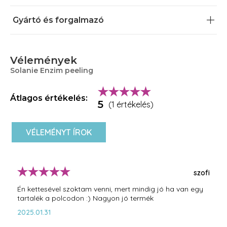
Fokozza az utána alkalmazott szérumok, krémek
maszkok bőrbe szívódását
Gyártó és forgalmazó
Simítja a bőrfelszínt
Vélemények
Solanie Enzim peeling
Átlagos értékelés:
5
(1 értékelés)
VÉLEMÉNYT ÍROK
szofi
Én kettesével szoktam venni, mert mindig jó ha van egy
tartalék a polcodon :) Nagyon jó termék
2025.01.31